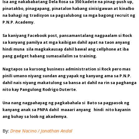
Isa ang nakababatang Dela Rosa sa 350 kadete na pinag-push up,
pinatakbo, pinagapang, pinatalon habang sinisigawan at kinalbo
na bahagi ng tradisyon sa pagsalubong sa mga bagong recruit ng
P.N.P. Academy.
Sa kaniyang Facebook post, pansamantalang nagpaalam si Rock
sa kanyang pamilya at mga kaibigan dahil apat na taon anyang
hindi muna sila magkakausap dahil bawal ang cellphone at iba
pang gadget habang sumasailalim sa training.
Nagtapos sa kursong business administration si Rock pero mas
pinili umano niyang sundan ang yapak ng kanyang ama sa P.N.P.
dahil nais niyang makatulong sa bansa at dahil na rin sa paghanga
nito kay Pangulong Rodrigo Duterte.
Una nang nagpahayag ng pagkabahala si Bato sa pagpasok ng
kanyang anak sa PNPA dahil maaari anyang hindi nito kayanin
ang buhay sa loob ng akademya.
By:
Drew Nacino / Jonathan Andal