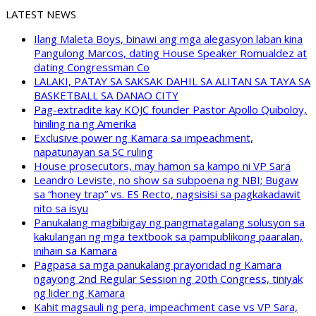
LATEST NEWS
Ilang Maleta Boys, binawi ang mga alegasyon laban kina
Pangulong Marcos, dating House Speaker Romualdez at
dating Congressman Co
LALAKI, PATAY SA SAKSAK DAHIL SA ALITAN SA TAYA SA
BASKETBALL SA DANAO CITY
Pag-extradite kay KOJC founder Pastor Apollo Quiboloy,
hiniling na ng Amerika
Exclusive power ng Kamara sa impeachment,
napatunayan sa SC ruling
House prosecutors, may hamon sa kampo ni VP Sara
Leandro Leviste, no show sa subpoena ng NBI; Bugaw
sa “honey trap” vs. ES Recto, nagsisisi sa pagkakadawit
nito sa isyu
Panukalang magbibigay ng pangmatagalang solusyon sa
kakulangan ng mga textbook sa pampublikong paaralan,
inihain sa Kamara
Pagpasa sa mga panukalang prayoridad ng Kamara
ngayong 2nd Regular Session ng 20th Congress, tiniyak
ng lider ng Kamara
Kahit magsauli ng pera, impeachment case vs VP Sara,