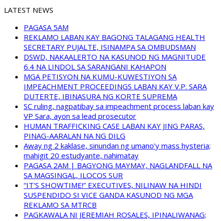
LATEST NEWS
PAGASA 5AM
REKLAMO LABAN KAY BAGONG TALAGANG HEALTH
SECRETARY PUJALTE, ISINAMPA SA OMBUDSMAN
DSWD, NAKAALERTO NA KASUNOD NG MAGNITUDE
6.4 NA LINDOL SA SARANGANI KAHAPON
MGA PETISYON NA KUMU-KUWESTIYON SA
IMPEACHMENT PROCEEDINGS LABAN KAY V.P. SARA
DUTERTE, IBINASURA NG KORTE SUPREMA
SC ruling, nagpatibay sa impeachment process laban kay
VP Sara, ayon sa lead prosecutor
HUMAN TRAFFICKING CASE LABAN KAY JING PARAS,
PINAG-AARALAN NA NG DILG
Away ng 2 kaklase, sinundan ng umano’y mass hysteria;
mahigit 20 estudyante, nahimatay
PAGASA 2AM | BAGYONG MAYMAY, NAGLANDFALL NA
SA MAGSINGAL, ILOCOS SUR
“IT’S SHOWTIME!” EXECUTIVES, NILINAW NA HINDI
SUSPENDIDO SI VICE GANDA KASUNOD NG MGA
REKLAMO SA MTRCB
PAGKAWALA NI JEREMIAH ROSALES, IPINALIWANAG;