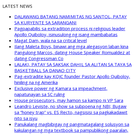
LATEST NEWS
DALAWANG BATANG NAMIMITAS NG SANTOL, PATAY
SA KURYENTE SA SARANGANI
Pagpapabilis sa extradition process ni religious leader
Apollo Quiboloy, isinusulong ng isang mambabatas
Magat Dam, wala na sa critical level
Ilang Maleta Boys, binawi ang mga alegasyon laban kina
Pangulong Marcos, dating House Speaker Romualdez at
dating Congressman Co
LALAKI, PATAY SA SAKSAK DAHIL SA ALITAN SA TAYA SA
BASKETBALL SA DANAO CITY
Pag-extradite kay KOJC founder Pastor Apollo Quiboloy,
hiniling na ng Amerika
Exclusive power ng Kamara sa impeachment,
napatunayan sa SC ruling
House prosecutors, may hamon sa kampo ni VP Sara
Leandro Leviste, no show sa subpoena ng NBI; Bugaw
sa “honey trap” vs. ES Recto, nagsisisi sa pagkakadawit
nito sa isyu
Panukalang magbibigay ng pangmatagalang solusyon sa
kakulangan ng mga textbook sa pampublikong paaralan,