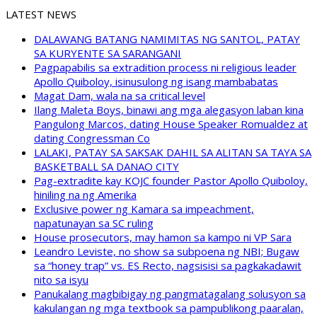
LATEST NEWS
DALAWANG BATANG NAMIMITAS NG SANTOL, PATAY
SA KURYENTE SA SARANGANI
Pagpapabilis sa extradition process ni religious leader
Apollo Quiboloy, isinusulong ng isang mambabatas
Magat Dam, wala na sa critical level
Ilang Maleta Boys, binawi ang mga alegasyon laban kina
Pangulong Marcos, dating House Speaker Romualdez at
dating Congressman Co
LALAKI, PATAY SA SAKSAK DAHIL SA ALITAN SA TAYA SA
BASKETBALL SA DANAO CITY
Pag-extradite kay KOJC founder Pastor Apollo Quiboloy,
hiniling na ng Amerika
Exclusive power ng Kamara sa impeachment,
napatunayan sa SC ruling
House prosecutors, may hamon sa kampo ni VP Sara
Leandro Leviste, no show sa subpoena ng NBI; Bugaw
sa “honey trap” vs. ES Recto, nagsisisi sa pagkakadawit
nito sa isyu
Panukalang magbibigay ng pangmatagalang solusyon sa
kakulangan ng mga textbook sa pampublikong paaralan,