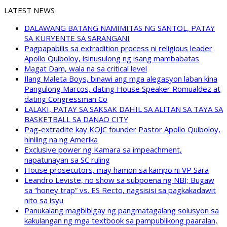
LATEST NEWS
DALAWANG BATANG NAMIMITAS NG SANTOL, PATAY
SA KURYENTE SA SARANGANI
Pagpapabilis sa extradition process ni religious leader
Apollo Quiboloy, isinusulong ng isang mambabatas
Magat Dam, wala na sa critical level
Ilang Maleta Boys, binawi ang mga alegasyon laban kina
Pangulong Marcos, dating House Speaker Romualdez at
dating Congressman Co
LALAKI, PATAY SA SAKSAK DAHIL SA ALITAN SA TAYA SA
BASKETBALL SA DANAO CITY
Pag-extradite kay KOJC founder Pastor Apollo Quiboloy,
hiniling na ng Amerika
Exclusive power ng Kamara sa impeachment,
napatunayan sa SC ruling
House prosecutors, may hamon sa kampo ni VP Sara
Leandro Leviste, no show sa subpoena ng NBI; Bugaw
sa “honey trap” vs. ES Recto, nagsisisi sa pagkakadawit
nito sa isyu
Panukalang magbibigay ng pangmatagalang solusyon sa
kakulangan ng mga textbook sa pampublikong paaralan,