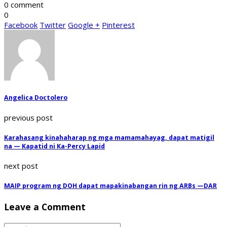
0 comment
0
Facebook
Twitter
Google +
Pinterest
Angelica Doctolero
previous post
Karahasang kinahaharap ng mga mamamahayag, dapat matigil
na — Kapatid ni Ka-Percy Lapid
next post
MAIP program ng DOH dapat mapakinabangan rin ng ARBs —DAR
Leave a Comment