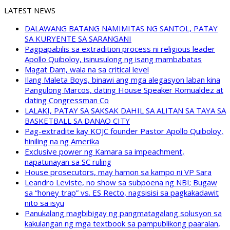
LATEST NEWS
DALAWANG BATANG NAMIMITAS NG SANTOL, PATAY
SA KURYENTE SA SARANGANI
Pagpapabilis sa extradition process ni religious leader
Apollo Quiboloy, isinusulong ng isang mambabatas
Magat Dam, wala na sa critical level
Ilang Maleta Boys, binawi ang mga alegasyon laban kina
Pangulong Marcos, dating House Speaker Romualdez at
dating Congressman Co
LALAKI, PATAY SA SAKSAK DAHIL SA ALITAN SA TAYA SA
BASKETBALL SA DANAO CITY
Pag-extradite kay KOJC founder Pastor Apollo Quiboloy,
hiniling na ng Amerika
Exclusive power ng Kamara sa impeachment,
napatunayan sa SC ruling
House prosecutors, may hamon sa kampo ni VP Sara
Leandro Leviste, no show sa subpoena ng NBI; Bugaw
sa “honey trap” vs. ES Recto, nagsisisi sa pagkakadawit
nito sa isyu
Panukalang magbibigay ng pangmatagalang solusyon sa
kakulangan ng mga textbook sa pampublikong paaralan,