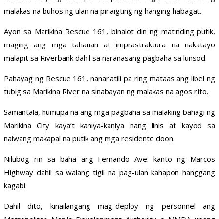
malakas na buhos ng ulan na pinaigting ng hanging habagat.
Ayon sa Marikina Rescue 161, binalot din ng matinding putik,
maging ang mga tahanan at imprastraktura na nakatayo
malapit sa Riverbank dahil sa naranasang pagbaha sa lunsod.
Pahayag ng Rescue 161, nananatili pa ring mataas ang libel ng
tubig sa Marikina River na sinabayan ng malakas na agos nito.
Samantala, humupa na ang mga pagbaha sa malaking bahagi ng
Marikina City kaya’t kaniya-kaniya nang linis at kayod sa
naiwang makapal na putik ang mga residente doon.
Nilubog rin sa baha ang Fernando Ave. kanto ng Marcos
Highway dahil sa walang tigil na pag-ulan kahapon hanggang
kagabi.
Dahil dito, kinailangang mag-deploy ng personnel ang