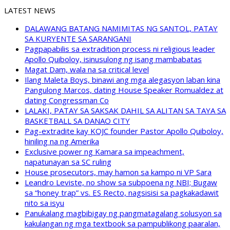
LATEST NEWS
DALAWANG BATANG NAMIMITAS NG SANTOL, PATAY
SA KURYENTE SA SARANGANI
Pagpapabilis sa extradition process ni religious leader
Apollo Quiboloy, isinusulong ng isang mambabatas
Magat Dam, wala na sa critical level
Ilang Maleta Boys, binawi ang mga alegasyon laban kina
Pangulong Marcos, dating House Speaker Romualdez at
dating Congressman Co
LALAKI, PATAY SA SAKSAK DAHIL SA ALITAN SA TAYA SA
BASKETBALL SA DANAO CITY
Pag-extradite kay KOJC founder Pastor Apollo Quiboloy,
hiniling na ng Amerika
Exclusive power ng Kamara sa impeachment,
napatunayan sa SC ruling
House prosecutors, may hamon sa kampo ni VP Sara
Leandro Leviste, no show sa subpoena ng NBI; Bugaw
sa “honey trap” vs. ES Recto, nagsisisi sa pagkakadawit
nito sa isyu
Panukalang magbibigay ng pangmatagalang solusyon sa
kakulangan ng mga textbook sa pampublikong paaralan,