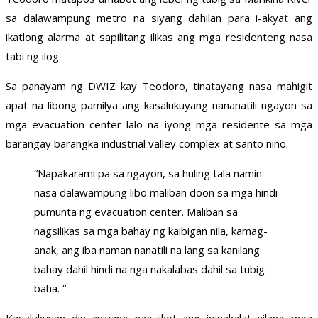
sa dalawampung metro na siyang dahilan para i-akyat ang
ikatlong alarma at sapilitang ilikas ang mga residenteng nasa
tabi ng ilog.
Sa panayam ng DWIZ kay Teodoro, tinatayang nasa mahigit
apat na libong pamilya ang kasalukuyang nananatili ngayon sa
mga evacuation center lalo na iyong mga residente sa mga
barangay barangka industrial valley complex at santo niño.
“Napakarami pa sa ngayon, sa huling tala namin
nasa dalawampung libo maliban doon sa mga hindi
pumunta ng evacuation center. Maliban sa
nagsilikas sa mga bahay ng kaibigan nila, kamag-
anak, ang iba naman nanatili na lang sa kanilang
bahay dahil hindi na nga nakalabas dahil sa tubig
baha. “