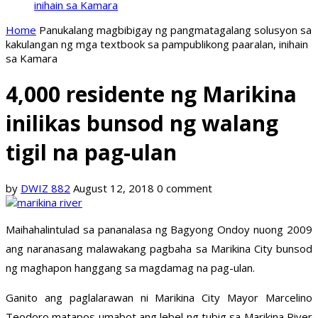
inihain sa Kamara
Home
Panukalang magbibigay ng pangmatagalang solusyon sa
kakulangan ng mga textbook sa pampublikong paaralan, inihain
sa Kamara
4,000 residente ng Marikina
inilikas bunsod ng walang
tigil na pag-ulan
by
DWIZ 882
August 12, 2018
0 comment
Maihahalintulad sa pananalasa ng Bagyong Ondoy nuong 2009
ang naranasang malawakang pagbaha sa Marikina City bunsod
ng maghapon hanggang sa magdamag na pag-ulan.
Ganito ang paglalarawan ni Marikina City Mayor Marcelino
Teodoro matapos umabot ang lebel ng tubig sa Marikina River