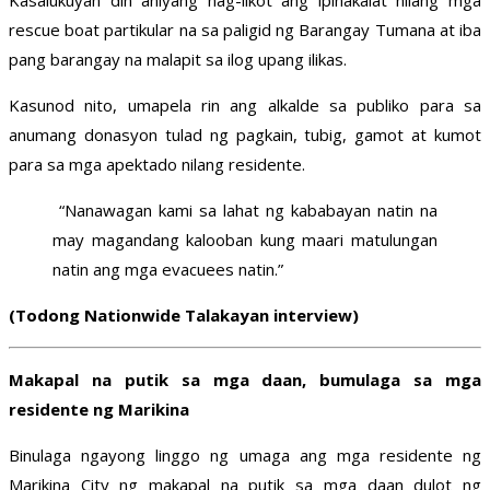
Kasalukuyan din aniyang nag-iikot ang ipinakalat nilang mga
rescue boat partikular na sa paligid ng Barangay Tumana at iba
pang barangay na malapit sa ilog upang ilikas.
Kasunod nito, umapela rin ang alkalde sa publiko para sa
anumang donasyon tulad ng pagkain, tubig, gamot at kumot
para sa mga apektado nilang residente.
“Nanawagan kami sa lahat ng kababayan natin na
may magandang kalooban kung maari matulungan
natin ang mga evacuees natin.”
(Todong Nationwide Talakayan interview)
Makapal na putik sa mga daan, bumulaga sa mga
residente ng Marikina
Binulaga ngayong linggo ng umaga ang mga residente ng
Marikina City ng makapal na putik sa mga daan dulot ng