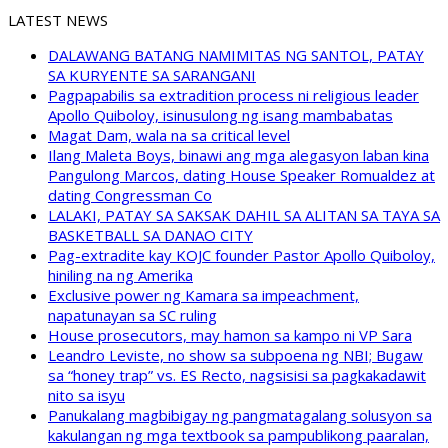
LATEST NEWS
DALAWANG BATANG NAMIMITAS NG SANTOL, PATAY
SA KURYENTE SA SARANGANI
Pagpapabilis sa extradition process ni religious leader
Apollo Quiboloy, isinusulong ng isang mambabatas
Magat Dam, wala na sa critical level
Ilang Maleta Boys, binawi ang mga alegasyon laban kina
Pangulong Marcos, dating House Speaker Romualdez at
dating Congressman Co
LALAKI, PATAY SA SAKSAK DAHIL SA ALITAN SA TAYA SA
BASKETBALL SA DANAO CITY
Pag-extradite kay KOJC founder Pastor Apollo Quiboloy,
hiniling na ng Amerika
Exclusive power ng Kamara sa impeachment,
napatunayan sa SC ruling
House prosecutors, may hamon sa kampo ni VP Sara
Leandro Leviste, no show sa subpoena ng NBI; Bugaw
sa “honey trap” vs. ES Recto, nagsisisi sa pagkakadawit
nito sa isyu
Panukalang magbibigay ng pangmatagalang solusyon sa
kakulangan ng mga textbook sa pampublikong paaralan,