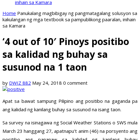
inihain sa Kamara
Home
Panukalang magbibigay ng pangmatagalang solusyon sa
kakulangan ng mga textbook sa pampublikong paaralan, inihain
sa Kamara
‘4 out of 10′ Pinoys positibo
sa kalidad ng buhay sa
susunod na 1 taon
by
DWIZ 882
May 24, 2018
0 comment
Apat sa bawat sampung Pilipino ang positibo na gaganda pa
ang kalidad ng kanilang buhay sa susunod na isang taon.
Sa survey na isinagawa ng Social Weather Stations o SWS mula
March 23 hanggang 27, apatnapu’t anim (46) na porsyento ang
positibo ang pananaw sa kalidad ng kanilang buhay