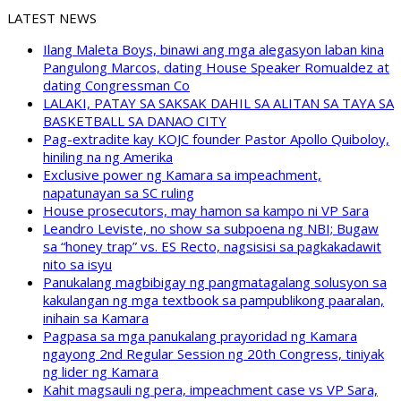
LATEST NEWS
Ilang Maleta Boys, binawi ang mga alegasyon laban kina
Pangulong Marcos, dating House Speaker Romualdez at
dating Congressman Co
LALAKI, PATAY SA SAKSAK DAHIL SA ALITAN SA TAYA SA
BASKETBALL SA DANAO CITY
Pag-extradite kay KOJC founder Pastor Apollo Quiboloy,
hiniling na ng Amerika
Exclusive power ng Kamara sa impeachment,
napatunayan sa SC ruling
House prosecutors, may hamon sa kampo ni VP Sara
Leandro Leviste, no show sa subpoena ng NBI; Bugaw
sa “honey trap” vs. ES Recto, nagsisisi sa pagkakadawit
nito sa isyu
Panukalang magbibigay ng pangmatagalang solusyon sa
kakulangan ng mga textbook sa pampublikong paaralan,
inihain sa Kamara
Pagpasa sa mga panukalang prayoridad ng Kamara
ngayong 2nd Regular Session ng 20th Congress, tiniyak
ng lider ng Kamara
Kahit magsauli ng pera, impeachment case vs VP Sara,