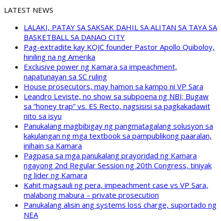
LATEST NEWS
LALAKI, PATAY SA SAKSAK DAHIL SA ALITAN SA TAYA SA
BASKETBALL SA DANAO CITY
Pag-extradite kay KOJC founder Pastor Apollo Quiboloy,
hiniling na ng Amerika
Exclusive power ng Kamara sa impeachment,
napatunayan sa SC ruling
House prosecutors, may hamon sa kampo ni VP Sara
Leandro Leviste, no show sa subpoena ng NBI; Bugaw
sa “honey trap” vs. ES Recto, nagsisisi sa pagkakadawit
nito sa isyu
Panukalang magbibigay ng pangmatagalang solusyon sa
kakulangan ng mga textbook sa pampublikong paaralan,
inihain sa Kamara
Pagpasa sa mga panukalang prayoridad ng Kamara
ngayong 2nd Regular Session ng 20th Congress, tiniyak
ng lider ng Kamara
Kahit magsauli ng pera, impeachment case vs VP Sara,
malabong mabura – private prosecution
Panukalang alisin ang systems loss charge, suportado ng
NEA