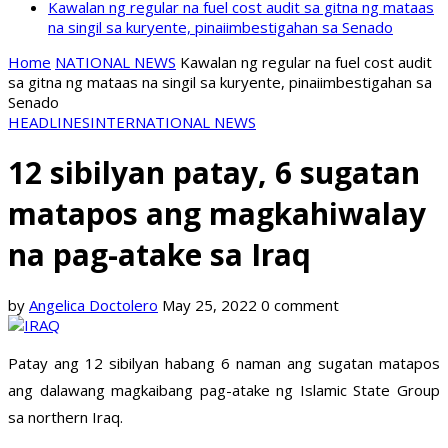
Kawalan ng regular na fuel cost audit sa gitna ng mataas
na singil sa kuryente, pinaiimbestigahan sa Senado
Home
NATIONAL NEWS
Kawalan ng regular na fuel cost audit
sa gitna ng mataas na singil sa kuryente, pinaiimbestigahan sa
Senado
HEADLINES
INTERNATIONAL NEWS
12 sibilyan patay, 6 sugatan
matapos ang magkahiwalay
na pag-atake sa Iraq
by
Angelica Doctolero
May 25, 2022
0 comment
Patay ang 12 sibilyan habang 6 naman ang sugatan matapos
ang dalawang magkaibang pag-atake ng Islamic State Group
sa northern Iraq.