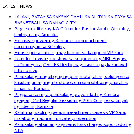
LATEST NEWS
LALAKI, PATAY SA SAKSAK DAHIL SA ALITAN SA TAYA SA
BASKETBALL SA DANAO CITY
Pag-extradite kay KOJC founder Pastor Apollo Quiboloy,
hiniling na ng Amerika
Exclusive power ng Kamara sa impeachment,
napatunayan sa SC ruling
House prosecutors, may hamon sa kampo ni VP Sara
Leandro Leviste, no show sa subpoena ng NBI; Bugaw
sa “honey trap” vs. ES Recto, nagsisisi sa pagkakadawit
nito sa isyu
Panukalang magbibigay ng pangmatagalang solusyon sa
kakulangan ng mga textbook sa pampublikong paaralan,
inihain sa Kamara
Pagpasa sa mga panukalang prayoridad ng Kamara
ngayong 2nd Regular Session ng 20th Congress, tiniyak
ng lider ng Kamara
Kahit magsauli ng pera, impeachment case vs VP Sara,
malabong mabura – private prosecution
Panukalang alisin ang systems loss charge, suportado ng
NEA