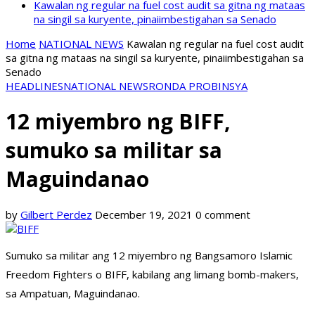
Kawalan ng regular na fuel cost audit sa gitna ng mataas
na singil sa kuryente, pinaiimbestigahan sa Senado
Home
NATIONAL NEWS
Kawalan ng regular na fuel cost audit
sa gitna ng mataas na singil sa kuryente, pinaiimbestigahan sa
Senado
HEADLINES
NATIONAL NEWS
RONDA PROBINSYA
12 miyembro ng BIFF,
sumuko sa militar sa
Maguindanao
by
Gilbert Perdez
December 19, 2021
0 comment
Sumuko sa militar ang 12 miyembro ng Bangsamoro Islamic
Freedom Fighters o BIFF, kabilang ang limang bomb-makers,
sa Ampatuan, Maguindanao.