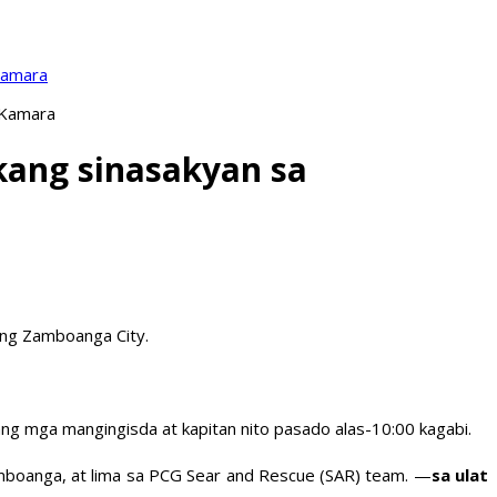
Kamara
 Kamara
ang sinasakyan sa
 ng Zamboanga City.
g mga mangingisda at kapitan nito pasado alas-10:00 kagabi.
mboanga, at lima sa PCG Sear and Rescue (SAR) team. —
sa ulat