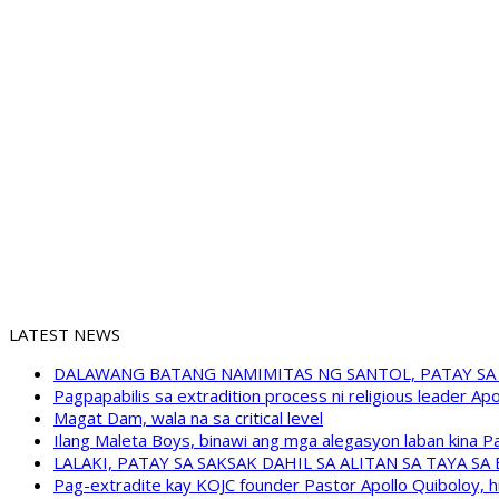
LATEST NEWS
DALAWANG BATANG NAMIMITAS NG SANTOL, PATAY SA
Pagpapabilis sa extradition process ni religious leader A
Magat Dam, wala na sa critical level
Ilang Maleta Boys, binawi ang mga alegasyon laban kina
LALAKI, PATAY SA SAKSAK DAHIL SA ALITAN SA TAYA S
Pag-extradite kay KOJC founder Pastor Apollo Quiboloy, hi