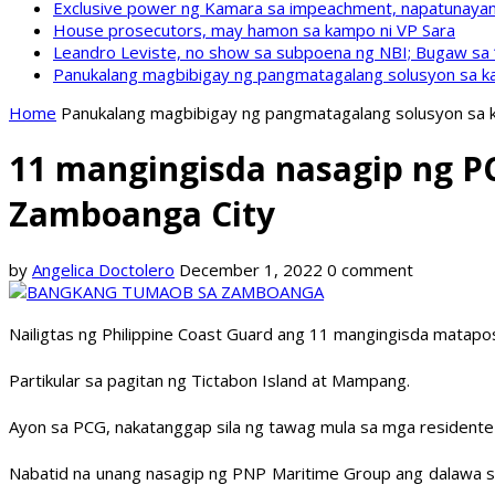
Exclusive power ng Kamara sa impeachment, napatunayan 
House prosecutors, may hamon sa kampo ni VP Sara
Leandro Leviste, no show sa subpoena ng NBI; Bugaw sa “h
Panukalang magbibigay ng pangmatagalang solusyon sa ka
Home
Panukalang magbibigay ng pangmatagalang solusyon sa k
11 mangingisda nasagip ng 
Zamboanga City
by
Angelica Doctolero
December 1, 2022
0 comment
Nailigtas ng Philippine Coast Guard ang 11 mangingisda matap
Partikular sa pagitan ng Tictabon Island at Mampang.
Ayon sa PCG, nakatanggap sila ng tawag mula sa mga residente
Nabatid na unang nasagip ng PNP Maritime Group ang dalawa s