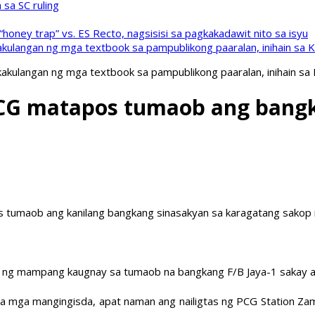
sa SC ruling
oney trap” vs. ES Recto, nagsisisi sa pagkakadawit nito sa isyu
kulangan ng mga textbook sa pampublikong paaralan, inihain sa 
akulangan ng mga textbook sa pampublikong paaralan, inihain sa
PCG matapos tumaob ang bangk
os tumaob ang kanilang bangkang sinasakyan sa karagatang sakop
 ng mampang kaugnay sa tumaob na bangkang F/B Jaya-1 sakay an
a mga mangingisda, apat naman ang nailigtas ng PCG Station Za