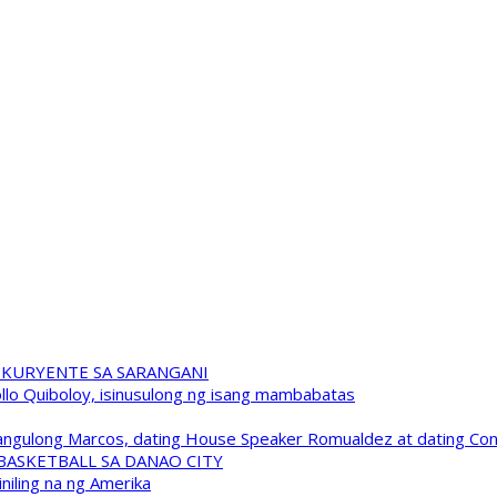
 KURYENTE SA SARANGANI
pollo Quiboloy, isinusulong ng isang mambabatas
 Pangulong Marcos, dating House Speaker Romualdez at dating C
A BASKETBALL SA DANAO CITY
niling na ng Amerika