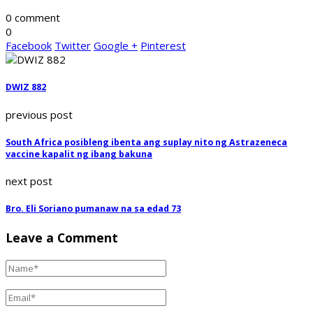
0 comment
0
Facebook
Twitter
Google +
Pinterest
DWIZ 882
previous post
South Africa posibleng ibenta ang suplay nito ng Astrazeneca
vaccine kapalit ng ibang bakuna
next post
Bro. Eli Soriano pumanaw na sa edad 73
Leave a Comment