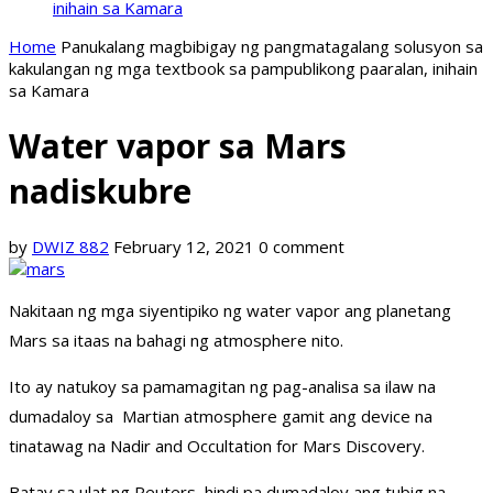
inihain sa Kamara
Home
Panukalang magbibigay ng pangmatagalang solusyon sa
kakulangan ng mga textbook sa pampublikong paaralan, inihain
sa Kamara
Water vapor sa Mars
nadiskubre
by
DWIZ 882
February 12, 2021
0 comment
Nakitaan ng mga siyentipiko ng water vapor ang planetang
Mars sa itaas na bahagi ng atmosphere nito.
Ito ay natukoy sa pamamagitan ng pag-analisa sa ilaw na
dumadaloy sa Martian atmosphere gamit ang device na
tinatawag na Nadir and Occultation for Mars Discovery.
Batay sa ulat ng Reuters, hindi pa dumadaloy ang tubig na