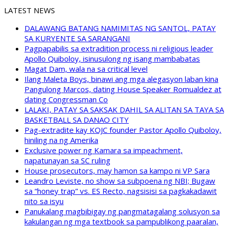
LATEST NEWS
DALAWANG BATANG NAMIMITAS NG SANTOL, PATAY
SA KURYENTE SA SARANGANI
Pagpapabilis sa extradition process ni religious leader
Apollo Quiboloy, isinusulong ng isang mambabatas
Magat Dam, wala na sa critical level
Ilang Maleta Boys, binawi ang mga alegasyon laban kina
Pangulong Marcos, dating House Speaker Romualdez at
dating Congressman Co
LALAKI, PATAY SA SAKSAK DAHIL SA ALITAN SA TAYA SA
BASKETBALL SA DANAO CITY
Pag-extradite kay KOJC founder Pastor Apollo Quiboloy,
hiniling na ng Amerika
Exclusive power ng Kamara sa impeachment,
napatunayan sa SC ruling
House prosecutors, may hamon sa kampo ni VP Sara
Leandro Leviste, no show sa subpoena ng NBI; Bugaw
sa “honey trap” vs. ES Recto, nagsisisi sa pagkakadawit
nito sa isyu
Panukalang magbibigay ng pangmatagalang solusyon sa
kakulangan ng mga textbook sa pampublikong paaralan,