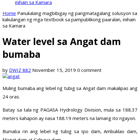
inihain sa Kamara
Home
Panukalang magbibigay ng pangmatagalang solusyon sa
kakulangan ng mga textbook sa pampublikong paaralan, inihain
sa Kamara
Water level sa Angat dam
bumaba
by
DWIZ 882
November 15, 2019
0 comment
Muling bumaba ang lebel ng tubig sa Angat dam makalipas ang
24 oras.
Batay sa tala ng PAGASA Hydrology Division, mula sa 188.37
meters kahapon ay nasa 188.19 meters na lamang ito ngayon.
Bumaba rin ang lebel ng tubig sa Ipo dam, Ambuklao dam,
Magat dam at Caliraya dam.