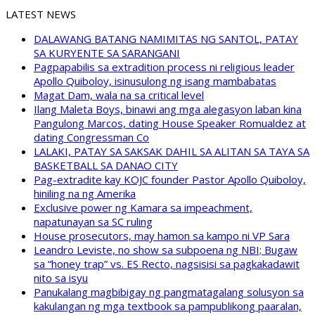
LATEST NEWS
DALAWANG BATANG NAMIMITAS NG SANTOL, PATAY
SA KURYENTE SA SARANGANI
Pagpapabilis sa extradition process ni religious leader
Apollo Quiboloy, isinusulong ng isang mambabatas
Magat Dam, wala na sa critical level
Ilang Maleta Boys, binawi ang mga alegasyon laban kina
Pangulong Marcos, dating House Speaker Romualdez at
dating Congressman Co
LALAKI, PATAY SA SAKSAK DAHIL SA ALITAN SA TAYA SA
BASKETBALL SA DANAO CITY
Pag-extradite kay KOJC founder Pastor Apollo Quiboloy,
hiniling na ng Amerika
Exclusive power ng Kamara sa impeachment,
napatunayan sa SC ruling
House prosecutors, may hamon sa kampo ni VP Sara
Leandro Leviste, no show sa subpoena ng NBI; Bugaw
sa “honey trap” vs. ES Recto, nagsisisi sa pagkakadawit
nito sa isyu
Panukalang magbibigay ng pangmatagalang solusyon sa
kakulangan ng mga textbook sa pampublikong paaralan,