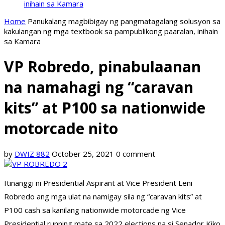
inihain sa Kamara
Home
Panukalang magbibigay ng pangmatagalang solusyon sa
kakulangan ng mga textbook sa pampublikong paaralan, inihain
sa Kamara
VP Robredo, pinabulaanan
na namahagi ng “caravan
kits” at P100 sa nationwide
motorcade nito
by
DWIZ 882
October 25, 2021
0 comment
Itinanggi ni Presidential Aspirant at Vice President Leni
Robredo ang mga ulat na namigay sila ng “caravan kits” at
P100 cash sa kanilang nationwide motorcade ng Vice
Presidential running mate sa 2022 elections na si Senador Kiko