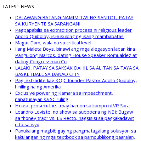
LATEST NEWS
DALAWANG BATANG NAMIMITAS NG SANTOL, PATAY
SA KURYENTE SA SARANGANI
Pagpapabilis sa extradition process ni religious leader
Apollo Quiboloy, isinusulong ng isang mambabatas
Magat Dam, wala na sa critical level
Ilang Maleta Boys, binawi ang mga alegasyon laban kina
Pangulong Marcos, dating House Speaker Romualdez at
dating Congressman Co
LALAKI, PATAY SA SAKSAK DAHIL SA ALITAN SA TAYA SA
BASKETBALL SA DANAO CITY
Pag-extradite kay KOJC founder Pastor Apollo Quiboloy,
hiniling na ng Amerika
Exclusive power ng Kamara sa impeachment,
napatunayan sa SC ruling
House prosecutors, may hamon sa kampo ni VP Sara
Leandro Leviste, no show sa subpoena ng NBI; Bugaw
sa “honey trap” vs. ES Recto, nagsisisi sa pagkakadawit
nito sa isyu
Panukalang magbibigay ng pangmatagalang solusyon sa
kakulangan ng mga textbook sa pampublikong paaralan,