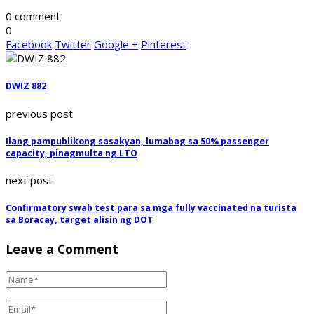
0 comment
0
Facebook
Twitter
Google +
Pinterest
DWIZ 882
previous post
Ilang pampublikong sasakyan, lumabag sa 50% passenger
capacity, pinagmulta ng LTO
next post
Confirmatory swab test para sa mga fully vaccinated na turista
sa Boracay, target alisin ng DOT
Leave a Comment