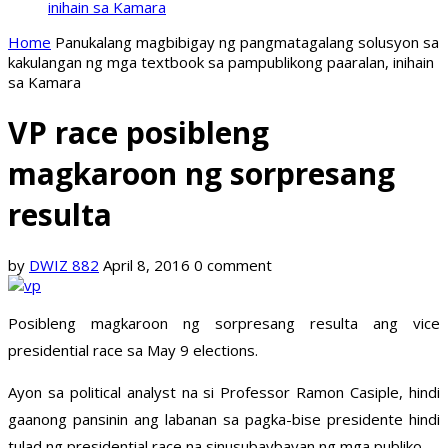
inihain sa Kamara
Home
Panukalang magbibigay ng pangmatagalang solusyon sa
kakulangan ng mga textbook sa pampublikong paaralan, inihain
sa Kamara
VP race posibleng
magkaroon ng sorpresang
resulta
by
DWIZ 882
April 8, 2016
0 comment
Posibleng magkaroon ng sorpresang resulta ang vice
presidential race sa May 9 elections.
Ayon sa political analyst na si Professor Ramon Casiple, hindi
gaanong pansinin ang labanan sa pagka-bise presidente hindi
tulad ng presidential race na sinusubaybayan ng mga publiko.