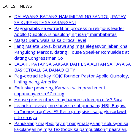
LATEST NEWS
DALAWANG BATANG NAMIMITAS NG SANTOL, PATAY
SA KURYENTE SA SARANGANI
Pagpapabilis sa extradition process ni religious leader
Apollo Quiboloy, isinusulong ng isang mambabatas
Magat Dam, wala na sa critical level
Ilang Maleta Boys, binawi ang mga alegasyon laban kina
Pangulong Marcos, dating House Speaker Romualdez at
dating Congressman Co
LALAKI, PATAY SA SAKSAK DAHIL SA ALITAN SA TAYA SA
BASKETBALL SA DANAO CITY
Pag-extradite kay KOJC founder Pastor Apollo Quiboloy,
hiniling na ng Amerika
Exclusive power ng Kamara sa impeachment,
napatunayan sa SC ruling
House prosecutors, may hamon sa kampo ni VP Sara
Leandro Leviste, no show sa subpoena ng NBI; Bugaw
sa “honey trap” vs. ES Recto, nagsisisi sa pagkakadawit
nito sa isyu
Panukalang magbibigay ng pangmatagalang solusyon sa
kakulangan ng mga textbook sa pampublikong paaralan,