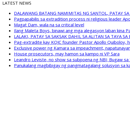
LATEST NEWS
DALAWANG BATANG NAMIMITAS NG SANTOL, PATAY SA
Pagpapabilis sa extradition process ni religious leader A
Magat Dam, wala na sa critical level
Ilang Maleta Boys, binawi ang mga alegasyon laban kina
LALAKI, PATAY SA SAKSAK DAHIL SA ALITAN SA TAYA S
Pag-extradite kay KOJC founder Pastor Apollo Quiboloy, hi
Exclusive power ng Kamara sa impeachment, napatunayan 
House prosecutors, may hamon sa kampo ni VP Sara
Leandro Leviste, no show sa subpoena ng NBI; Bugaw sa “h
Panukalang magbibigay ng pangmatagalang solusyon sa ka