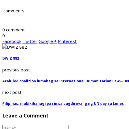
comments
0 comment
0
Facebook
Twitter
Google +
Pinterest
DWIZ 882
previous post
Arab-led coalition lumabag sa International Humanitarian Law—UN
next post
Pilipinas, makikibahagi pa rin sa pagdiriwang ng UN day sa Lunes
Leave a Comment