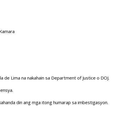
 Kamara
la de Lima na nakahain sa Department of Justice o DOJ.
densya.
akahanda din ang mga itong humarap sa imbestigasyon.