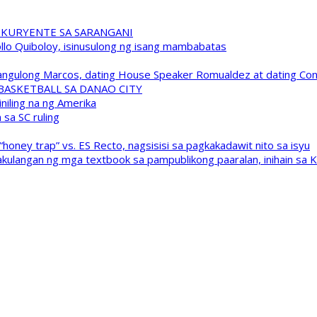
 KURYENTE SA SARANGANI
pollo Quiboloy, isinusulong ng isang mambabatas
 Pangulong Marcos, dating House Speaker Romualdez at dating C
A BASKETBALL SA DANAO CITY
niling na ng Amerika
sa SC ruling
oney trap” vs. ES Recto, nagsisisi sa pagkakadawit nito sa isyu
kulangan ng mga textbook sa pampublikong paaralan, inihain sa 