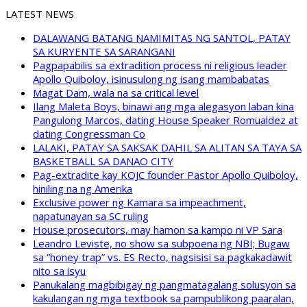
LATEST NEWS
DALAWANG BATANG NAMIMITAS NG SANTOL, PATAY
SA KURYENTE SA SARANGANI
Pagpapabilis sa extradition process ni religious leader
Apollo Quiboloy, isinusulong ng isang mambabatas
Magat Dam, wala na sa critical level
Ilang Maleta Boys, binawi ang mga alegasyon laban kina
Pangulong Marcos, dating House Speaker Romualdez at
dating Congressman Co
LALAKI, PATAY SA SAKSAK DAHIL SA ALITAN SA TAYA SA
BASKETBALL SA DANAO CITY
Pag-extradite kay KOJC founder Pastor Apollo Quiboloy,
hiniling na ng Amerika
Exclusive power ng Kamara sa impeachment,
napatunayan sa SC ruling
House prosecutors, may hamon sa kampo ni VP Sara
Leandro Leviste, no show sa subpoena ng NBI; Bugaw
sa “honey trap” vs. ES Recto, nagsisisi sa pagkakadawit
nito sa isyu
Panukalang magbibigay ng pangmatagalang solusyon sa
kakulangan ng mga textbook sa pampublikong paaralan,