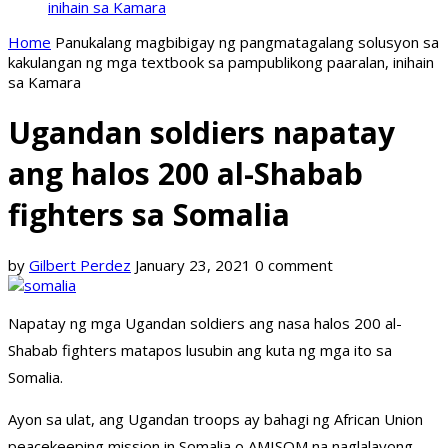
inihain sa Kamara
Home
Panukalang magbibigay ng pangmatagalang solusyon sa
kakulangan ng mga textbook sa pampublikong paaralan, inihain
sa Kamara
Ugandan soldiers napatay
ang halos 200 al-Shabab
fighters sa Somalia
by
Gilbert Perdez
January 23, 2021
0 comment
Napatay ng mga Ugandan soldiers ang nasa halos 200 al-
Shabab fighters matapos lusubin ang kuta ng mga ito sa
Somalia.
Ayon sa ulat, ang Ugandan troops ay bahagi ng African Union
peacekeeping mission in Somalia o AMISOM na naglalayong