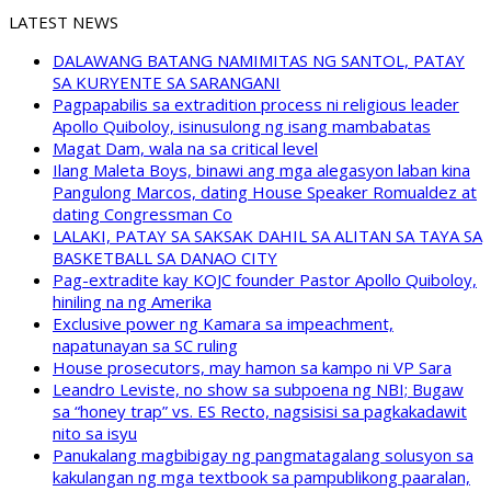
LATEST NEWS
DALAWANG BATANG NAMIMITAS NG SANTOL, PATAY
SA KURYENTE SA SARANGANI
Pagpapabilis sa extradition process ni religious leader
Apollo Quiboloy, isinusulong ng isang mambabatas
Magat Dam, wala na sa critical level
Ilang Maleta Boys, binawi ang mga alegasyon laban kina
Pangulong Marcos, dating House Speaker Romualdez at
dating Congressman Co
LALAKI, PATAY SA SAKSAK DAHIL SA ALITAN SA TAYA SA
BASKETBALL SA DANAO CITY
Pag-extradite kay KOJC founder Pastor Apollo Quiboloy,
hiniling na ng Amerika
Exclusive power ng Kamara sa impeachment,
napatunayan sa SC ruling
House prosecutors, may hamon sa kampo ni VP Sara
Leandro Leviste, no show sa subpoena ng NBI; Bugaw
sa “honey trap” vs. ES Recto, nagsisisi sa pagkakadawit
nito sa isyu
Panukalang magbibigay ng pangmatagalang solusyon sa
kakulangan ng mga textbook sa pampublikong paaralan,