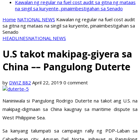
Kawalan ng regular na fuel cost audit sa gitna ng mataas
na singil sa kuryente, pinaiimbestigahan sa Senado
Home
NATIONAL NEWS
Kawalan ng regular na fuel cost audit
sa gitna ng mataas na singil sa kuryente, pinaiimbestigahan sa
Senado
HEADLINES
NATIONAL NEWS
U.S takot makipag-giyera sa
China –– Pangulong Duterte
by
DWIZ 882
April 22, 2019
0 comment
Naniniwala si Pangulong Rodrigo Duterte na takot ang U.S. na
makipag-digmaan sa China kaugnay sa maritime dispute sa
West Philippine Sea.
Sa kanyang talumpati sa campaign rally ng PDP-Laban sa
Cabadbaran city, Agusan Del Norte, inihayag ni Pangulong