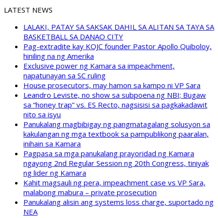
LATEST NEWS
LALAKI, PATAY SA SAKSAK DAHIL SA ALITAN SA TAYA SA
BASKETBALL SA DANAO CITY
Pag-extradite kay KOJC founder Pastor Apollo Quiboloy,
hiniling na ng Amerika
Exclusive power ng Kamara sa impeachment,
napatunayan sa SC ruling
House prosecutors, may hamon sa kampo ni VP Sara
Leandro Leviste, no show sa subpoena ng NBI; Bugaw
sa “honey trap” vs. ES Recto, nagsisisi sa pagkakadawit
nito sa isyu
Panukalang magbibigay ng pangmatagalang solusyon sa
kakulangan ng mga textbook sa pampublikong paaralan,
inihain sa Kamara
Pagpasa sa mga panukalang prayoridad ng Kamara
ngayong 2nd Regular Session ng 20th Congress, tiniyak
ng lider ng Kamara
Kahit magsauli ng pera, impeachment case vs VP Sara,
malabong mabura – private prosecution
Panukalang alisin ang systems loss charge, suportado ng
NEA