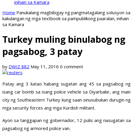
inihain sa Kamara
Home
Panukalang magbibigay ng pangmatagalang solusyon sa
kakulangan ng mga textbook sa pampublikong paaralan, inihain
sa Kamara
Turkey muling binulabog ng
pagsabog, 3 patay
by
DWIZ 882
May 11, 2016
0 comment
Patay ang 3 katao habang sugatan ang 45 sa pagsabog ng
isang car bomb sa isang police vehicle sa Diyarbakir, ang main
city ng Southeastern Turkey kung saan sinusubukan durugin ng
mga security forces ang mga Kurdish militant.
Ayon sa tanggapan ng gobernador, 12 pulis ang nasugatan sa
pagsabog ng armored police van.