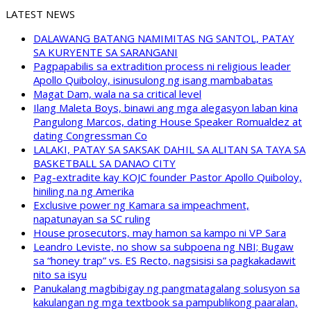
LATEST NEWS
DALAWANG BATANG NAMIMITAS NG SANTOL, PATAY
SA KURYENTE SA SARANGANI
Pagpapabilis sa extradition process ni religious leader
Apollo Quiboloy, isinusulong ng isang mambabatas
Magat Dam, wala na sa critical level
Ilang Maleta Boys, binawi ang mga alegasyon laban kina
Pangulong Marcos, dating House Speaker Romualdez at
dating Congressman Co
LALAKI, PATAY SA SAKSAK DAHIL SA ALITAN SA TAYA SA
BASKETBALL SA DANAO CITY
Pag-extradite kay KOJC founder Pastor Apollo Quiboloy,
hiniling na ng Amerika
Exclusive power ng Kamara sa impeachment,
napatunayan sa SC ruling
House prosecutors, may hamon sa kampo ni VP Sara
Leandro Leviste, no show sa subpoena ng NBI; Bugaw
sa “honey trap” vs. ES Recto, nagsisisi sa pagkakadawit
nito sa isyu
Panukalang magbibigay ng pangmatagalang solusyon sa
kakulangan ng mga textbook sa pampublikong paaralan,