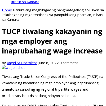
inihain sa Kamara
Home
Panukalang magbibigay ng pangmatagalang solusyon sa
kakulangan ng mga textbook sa pampublikong paaralan, inihain
sa Kamara
TUCP tiwalang kakayanin ng
mga employer ang
inaprubahang wage increase
by
Angelica Doctolero
June 6, 2022
0 comment
Tiwala ang Trade Union Congress of the Philippines (TUCP) na
kakayanin ng karamihan ng mga employer ang inaprubahang
umento sa sahod ng ng regional tripartite wages and
productivity boards sa ilang rehiyon sa bansa.
Sa panayam ng DWIZ, sinabi ni Alan Tanjusay, tagapagsalita ng