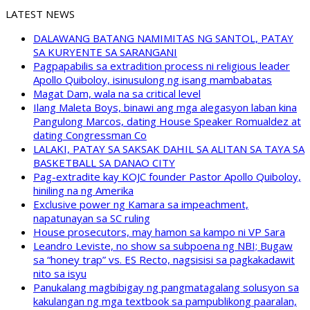
LATEST NEWS
DALAWANG BATANG NAMIMITAS NG SANTOL, PATAY
SA KURYENTE SA SARANGANI
Pagpapabilis sa extradition process ni religious leader
Apollo Quiboloy, isinusulong ng isang mambabatas
Magat Dam, wala na sa critical level
Ilang Maleta Boys, binawi ang mga alegasyon laban kina
Pangulong Marcos, dating House Speaker Romualdez at
dating Congressman Co
LALAKI, PATAY SA SAKSAK DAHIL SA ALITAN SA TAYA SA
BASKETBALL SA DANAO CITY
Pag-extradite kay KOJC founder Pastor Apollo Quiboloy,
hiniling na ng Amerika
Exclusive power ng Kamara sa impeachment,
napatunayan sa SC ruling
House prosecutors, may hamon sa kampo ni VP Sara
Leandro Leviste, no show sa subpoena ng NBI; Bugaw
sa “honey trap” vs. ES Recto, nagsisisi sa pagkakadawit
nito sa isyu
Panukalang magbibigay ng pangmatagalang solusyon sa
kakulangan ng mga textbook sa pampublikong paaralan,