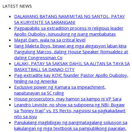
LATEST NEWS
DALAWANG BATANG NAMIMITAS NG SANTOL, PATAY
SA KURYENTE SA SARANGANI
Pagpapabilis sa extradition process ni religious leader
Apollo Quiboloy, isinusulong ng isang mambabatas
Magat Dam, wala na sa critical level
Ilang Maleta Boys, binawi ang mga alegasyon laban kina
Pangulong Marcos, dating House Speaker Romualdez at
dating Congressman Co
LALAKI, PATAY SA SAKSAK DAHIL SA ALITAN SA TAYA SA
BASKETBALL SA DANAO CITY
Pag-extradite kay KOJC founder Pastor Apollo Quiboloy,
hiniling na ng Amerika
Exclusive power ng Kamara sa impeachment,
napatunayan sa SC ruling
House prosecutors, may hamon sa kampo ni VP Sara
Leandro Leviste, no show sa subpoena ng NBI; Bugaw
sa “honey trap” vs. ES Recto, nagsisisi sa pagkakadawit
nito sa isyu
Panukalang magbibigay ng pangmatagalang solusyon sa
kakulangan ng mga textbook sa pampublikong paaralan,