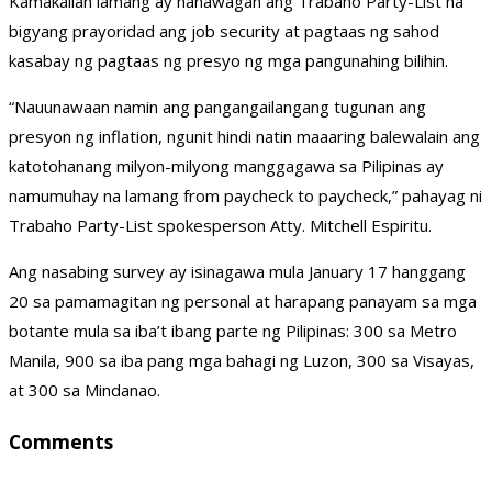
Kamakailan lamang ay nanawagan ang Trabaho Party-List na
bigyang prayoridad ang job security at pagtaas ng sahod
kasabay ng pagtaas ng presyo ng mga pangunahing bilihin.
“Nauunawaan namin ang pangangailangang tugunan ang
presyon ng inflation, ngunit hindi natin maaaring balewalain ang
katotohanang milyon-milyong manggagawa sa Pilipinas ay
namumuhay na lamang from paycheck to paycheck,” pahayag ni
Trabaho Party-List spokesperson Atty. Mitchell Espiritu.
Ang nasabing survey ay isinagawa mula January 17 hanggang
20 sa pamamagitan ng personal at harapang panayam sa mga
botante mula sa iba’t ibang parte ng Pilipinas: 300 sa Metro
Manila, 900 sa iba pang mga bahagi ng Luzon, 300 sa Visayas,
at 300 sa Mindanao.
Comments