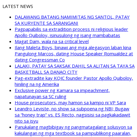
LATEST NEWS
DALAWANG BATANG NAMIMITAS NG SANTOL, PATAY
SA KURYENTE SA SARANGANI
Pagpapabilis sa extradition process ni religious leader
Apollo Quiboloy, isinusulong ng isang mambabatas
Magat Dam, wala na sa critical level
Ilang Maleta Boys, binawi ang mga alegasyon laban kina
Pangulong Marcos, dating House Speaker Romualdez at
dating Congressman Co
LALAKI, PATAY SA SAKSAK DAHIL SA ALITAN SA TAYA SA
BASKETBALL SA DANAO CITY
Pag-extradite kay KOJC founder Pastor Apollo Quiboloy,
hiniling na ng Amerika
Exclusive power ng Kamara sa impeachment,
napatunayan sa SC ruling
House prosecutors, may hamon sa kampo ni VP Sara
Leandro Leviste, no show sa subpoena ng NBI; Bugaw
sa “honey trap” vs. ES Recto, nagsisisi sa pagkakadawit
nito sa isyu
Panukalang magbibigay ng pangmatagalang solusyon sa
kakulangan ng mga textbook sa pampublikong paaralan,