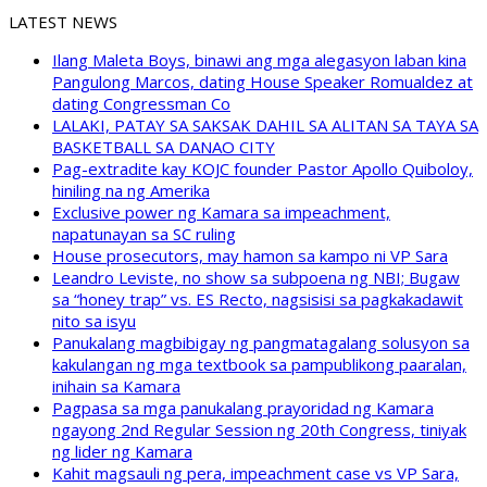
LATEST NEWS
Ilang Maleta Boys, binawi ang mga alegasyon laban kina
Pangulong Marcos, dating House Speaker Romualdez at
dating Congressman Co
LALAKI, PATAY SA SAKSAK DAHIL SA ALITAN SA TAYA SA
BASKETBALL SA DANAO CITY
Pag-extradite kay KOJC founder Pastor Apollo Quiboloy,
hiniling na ng Amerika
Exclusive power ng Kamara sa impeachment,
napatunayan sa SC ruling
House prosecutors, may hamon sa kampo ni VP Sara
Leandro Leviste, no show sa subpoena ng NBI; Bugaw
sa “honey trap” vs. ES Recto, nagsisisi sa pagkakadawit
nito sa isyu
Panukalang magbibigay ng pangmatagalang solusyon sa
kakulangan ng mga textbook sa pampublikong paaralan,
inihain sa Kamara
Pagpasa sa mga panukalang prayoridad ng Kamara
ngayong 2nd Regular Session ng 20th Congress, tiniyak
ng lider ng Kamara
Kahit magsauli ng pera, impeachment case vs VP Sara,