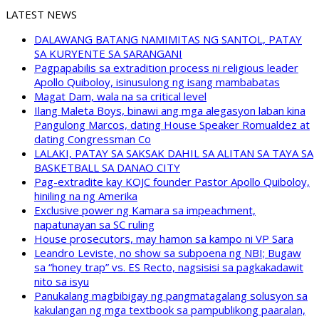
LATEST NEWS
DALAWANG BATANG NAMIMITAS NG SANTOL, PATAY
SA KURYENTE SA SARANGANI
Pagpapabilis sa extradition process ni religious leader
Apollo Quiboloy, isinusulong ng isang mambabatas
Magat Dam, wala na sa critical level
Ilang Maleta Boys, binawi ang mga alegasyon laban kina
Pangulong Marcos, dating House Speaker Romualdez at
dating Congressman Co
LALAKI, PATAY SA SAKSAK DAHIL SA ALITAN SA TAYA SA
BASKETBALL SA DANAO CITY
Pag-extradite kay KOJC founder Pastor Apollo Quiboloy,
hiniling na ng Amerika
Exclusive power ng Kamara sa impeachment,
napatunayan sa SC ruling
House prosecutors, may hamon sa kampo ni VP Sara
Leandro Leviste, no show sa subpoena ng NBI; Bugaw
sa “honey trap” vs. ES Recto, nagsisisi sa pagkakadawit
nito sa isyu
Panukalang magbibigay ng pangmatagalang solusyon sa
kakulangan ng mga textbook sa pampublikong paaralan,