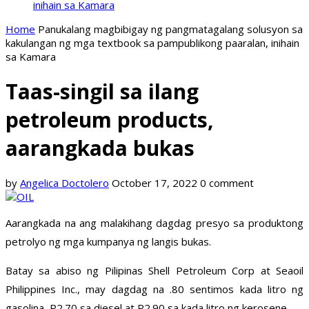
inihain sa Kamara
Home
Panukalang magbibigay ng pangmatagalang solusyon sa
kakulangan ng mga textbook sa pampublikong paaralan, inihain
sa Kamara
Taas-singil sa ilang
petroleum products,
aarangkada bukas
by
Angelica Doctolero
October 17, 2022
0 comment
Aarangkada na ang malakihang dagdag presyo sa produktong
petrolyo ng mga kumpanya ng langis bukas.
Batay sa abiso ng Pilipinas Shell Petroleum Corp at Seaoil
Philippines Inc., may dagdag na .80 sentimos kada litro ng
gasolina, P2.70 sa diesel at P2.90 sa kada litro ng kerosene.