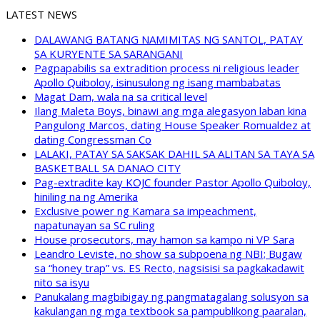
LATEST NEWS
DALAWANG BATANG NAMIMITAS NG SANTOL, PATAY
SA KURYENTE SA SARANGANI
Pagpapabilis sa extradition process ni religious leader
Apollo Quiboloy, isinusulong ng isang mambabatas
Magat Dam, wala na sa critical level
Ilang Maleta Boys, binawi ang mga alegasyon laban kina
Pangulong Marcos, dating House Speaker Romualdez at
dating Congressman Co
LALAKI, PATAY SA SAKSAK DAHIL SA ALITAN SA TAYA SA
BASKETBALL SA DANAO CITY
Pag-extradite kay KOJC founder Pastor Apollo Quiboloy,
hiniling na ng Amerika
Exclusive power ng Kamara sa impeachment,
napatunayan sa SC ruling
House prosecutors, may hamon sa kampo ni VP Sara
Leandro Leviste, no show sa subpoena ng NBI; Bugaw
sa “honey trap” vs. ES Recto, nagsisisi sa pagkakadawit
nito sa isyu
Panukalang magbibigay ng pangmatagalang solusyon sa
kakulangan ng mga textbook sa pampublikong paaralan,