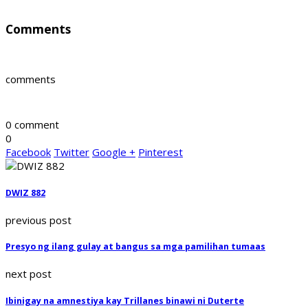
Comments
comments
0 comment
0
Facebook
Twitter
Google +
Pinterest
DWIZ 882
previous post
Presyo ng ilang gulay at bangus sa mga pamilihan tumaas
next post
Ibinigay na amnestiya kay Trillanes binawi ni Duterte