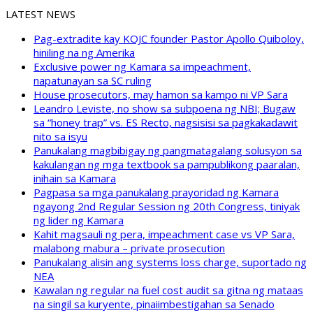
LATEST NEWS
Pag-extradite kay KOJC founder Pastor Apollo Quiboloy,
hiniling na ng Amerika
Exclusive power ng Kamara sa impeachment,
napatunayan sa SC ruling
House prosecutors, may hamon sa kampo ni VP Sara
Leandro Leviste, no show sa subpoena ng NBI; Bugaw
sa “honey trap” vs. ES Recto, nagsisisi sa pagkakadawit
nito sa isyu
Panukalang magbibigay ng pangmatagalang solusyon sa
kakulangan ng mga textbook sa pampublikong paaralan,
inihain sa Kamara
Pagpasa sa mga panukalang prayoridad ng Kamara
ngayong 2nd Regular Session ng 20th Congress, tiniyak
ng lider ng Kamara
Kahit magsauli ng pera, impeachment case vs VP Sara,
malabong mabura – private prosecution
Panukalang alisin ang systems loss charge, suportado ng
NEA
Kawalan ng regular na fuel cost audit sa gitna ng mataas
na singil sa kuryente, pinaiimbestigahan sa Senado