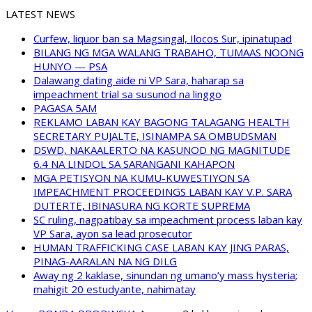
LATEST NEWS
Curfew, liquor ban sa Magsingal, Ilocos Sur, ipinatupad
BILANG NG MGA WALANG TRABAHO, TUMAAS NOONG
HUNYO — PSA
Dalawang dating aide ni VP Sara, haharap sa
impeachment trial sa susunod na linggo
PAGASA 5AM
REKLAMO LABAN KAY BAGONG TALAGANG HEALTH
SECRETARY PUJALTE, ISINAMPA SA OMBUDSMAN
DSWD, NAKAALERTO NA KASUNOD NG MAGNITUDE
6.4 NA LINDOL SA SARANGANI KAHAPON
MGA PETISYON NA KUMU-KUWESTIYON SA
IMPEACHMENT PROCEEDINGS LABAN KAY V.P. SARA
DUTERTE, IBINASURA NG KORTE SUPREMA
SC ruling, nagpatibay sa impeachment process laban kay
VP Sara, ayon sa lead prosecutor
HUMAN TRAFFICKING CASE LABAN KAY JING PARAS,
PINAG-AARALAN NA NG DILG
Away ng 2 kaklase, sinundan ng umano’y mass hysteria;
mahigit 20 estudyante, nahimatay