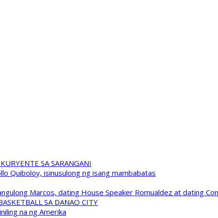
 KURYENTE SA SARANGANI
pollo Quiboloy, isinusulong ng isang mambabatas
 Pangulong Marcos, dating House Speaker Romualdez at dating C
A BASKETBALL SA DANAO CITY
niling na ng Amerika