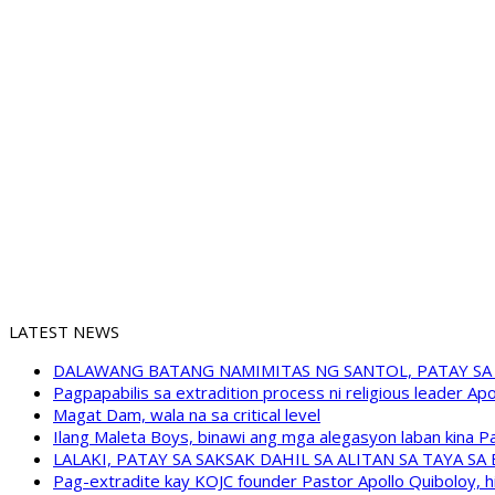
LATEST NEWS
DALAWANG BATANG NAMIMITAS NG SANTOL, PATAY SA
Pagpapabilis sa extradition process ni religious leader A
Magat Dam, wala na sa critical level
Ilang Maleta Boys, binawi ang mga alegasyon laban kina
LALAKI, PATAY SA SAKSAK DAHIL SA ALITAN SA TAYA S
Pag-extradite kay KOJC founder Pastor Apollo Quiboloy, hi