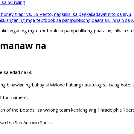
sa SC ruling
oney trap” vs. ES Recto, nagsisisi sa pagkakadawit nito sa isyu
kulangan ng mga textbook sa pampublikong paaralan, inihain sa 
akulangan ng mga textbook sa pampublikong paaralan, inihain sa
umanaw na
e sa edad na 60.
 binawian ng buhay si Malone habang natutulog sa isang hotel sa
lf tournament.
man of the Boards” sa walong team kabilang ang Philadelphia 76
ard sa San Antonio Spurs.