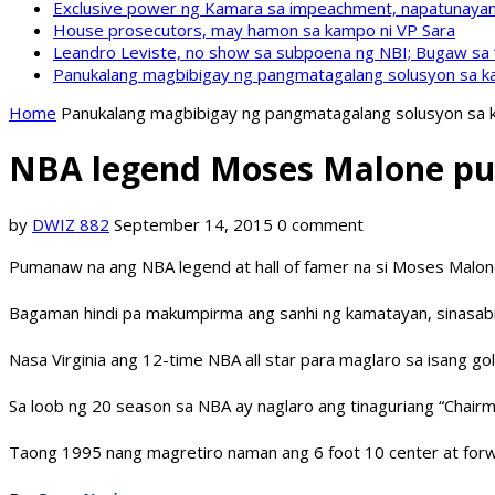
Exclusive power ng Kamara sa impeachment, napatunayan 
House prosecutors, may hamon sa kampo ni VP Sara
Leandro Leviste, no show sa subpoena ng NBI; Bugaw sa “h
Panukalang magbibigay ng pangmatagalang solusyon sa ka
Home
Panukalang magbibigay ng pangmatagalang solusyon sa k
NBA legend Moses Malone p
by
DWIZ 882
September 14, 2015
0 comment
Pumanaw na ang NBA legend at hall of famer na si Moses Malon
Bagaman hindi pa makumpirma ang sanhi ng kamatayan, sinasabing
Nasa Virginia ang 12-time NBA all star para maglaro sa isang go
Sa loob ng 20 season sa NBA ay naglaro ang tinaguriang “Chair
Taong 1995 nang magretiro naman ang 6 foot 10 center at forw