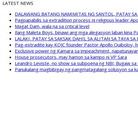
LATEST NEWS
DALAWANG BATANG NAMIMITAS NG SANTOL, PATAY SA
Pagpapabilis sa extradition process ni religious leader A
Magat Dam, wala na sa critical level
Ilang Maleta Boys, binawi ang mga alegasyon laban kina
LALAKI, PATAY SA SAKSAK DAHIL SA ALITAN SA TAYA S
Pag-extradite kay KOJC founder Pastor Apollo Quiboloy, hi
Exclusive power ng Kamara sa impeachment, napatunayan 
House prosecutors, may hamon sa kampo ni VP Sara
Leandro Leviste, no show sa subpoena ng NBI; Bugaw sa “h
Panukalang magbibigay ng pangmatagalang solusyon sa ka