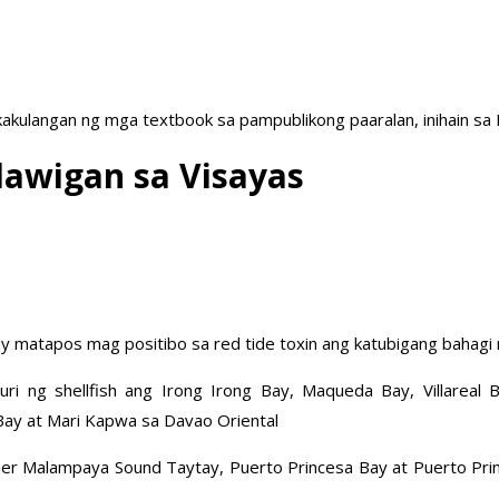
akulangan ng mga textbook sa pampublikong paaralan, inihain sa
alawigan sa Visayas
ay matapos mag positibo sa red tide toxin ang katubigang bahagi
uri ng shellfish ang Irong Irong Bay, Maqueda Bay, Villareal
 Bay at Mari Kapwa sa Davao Oriental
ner Malampaya Sound Taytay, Puerto Princesa Bay at Puerto Princ