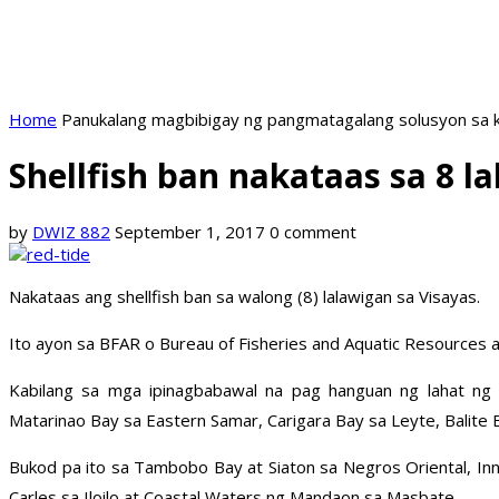
Home
Panukalang magbibigay ng pangmatagalang solusyon sa k
Shellfish ban nakataas sa 8 l
by
DWIZ 882
September 1, 2017
0 comment
Nakataas ang shellfish ban sa walong (8) lalawigan sa Visayas.
Ito ayon sa BFAR o Bureau of Fisheries and Aquatic Resources 
Kabilang sa mga ipinagbabawal na pag hanguan ng lahat ng 
Matarinao Bay sa Eastern Samar, Carigara Bay sa Leyte, Balite
Bukod pa ito sa Tambobo Bay at Siaton sa Negros Oriental, In
Carles sa Iloilo at Coastal Waters ng Mandaon sa Masbate.