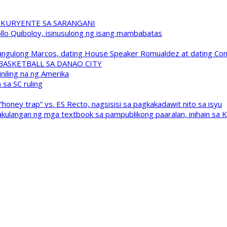
 KURYENTE SA SARANGANI
pollo Quiboloy, isinusulong ng isang mambabatas
 Pangulong Marcos, dating House Speaker Romualdez at dating C
A BASKETBALL SA DANAO CITY
niling na ng Amerika
sa SC ruling
oney trap” vs. ES Recto, nagsisisi sa pagkakadawit nito sa isyu
kulangan ng mga textbook sa pampublikong paaralan, inihain sa 