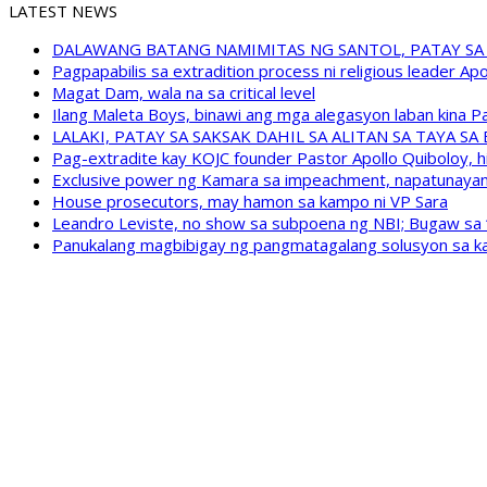
LATEST NEWS
DALAWANG BATANG NAMIMITAS NG SANTOL, PATAY SA
Pagpapabilis sa extradition process ni religious leader A
Magat Dam, wala na sa critical level
Ilang Maleta Boys, binawi ang mga alegasyon laban kina
LALAKI, PATAY SA SAKSAK DAHIL SA ALITAN SA TAYA S
Pag-extradite kay KOJC founder Pastor Apollo Quiboloy, hi
Exclusive power ng Kamara sa impeachment, napatunayan 
House prosecutors, may hamon sa kampo ni VP Sara
Leandro Leviste, no show sa subpoena ng NBI; Bugaw sa “h
Panukalang magbibigay ng pangmatagalang solusyon sa ka