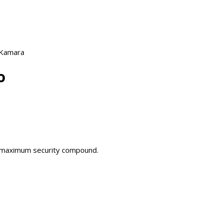
 Kamara
o
sa maximum security compound.