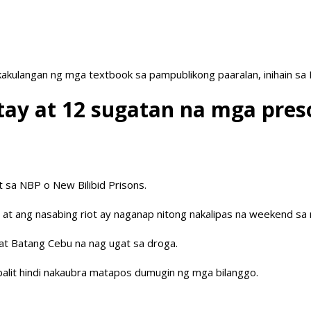
akulangan ng mga textbook sa pampublikong paaralan, inihain sa
tay at 12 sugatan na mga pres
t sa NBP o New Bilibid Prisons.
no at ang nasabing riot ay naganap nitong nakalipas na weekend 
 at Batang Cebu na nag ugat sa droga.
it hindi nakaubra matapos dumugin ng mga bilanggo.