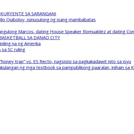
 KURYENTE SA SARANGANI
pollo Quiboloy, isinusulong ng isang mambabatas
 Pangulong Marcos, dating House Speaker Romualdez at dating C
A BASKETBALL SA DANAO CITY
niling na ng Amerika
sa SC ruling
oney trap” vs. ES Recto, nagsisisi sa pagkakadawit nito sa isyu
kulangan ng mga textbook sa pampublikong paaralan, inihain sa 