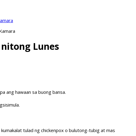
Kamara
 Kamara
 nitong Lunes
s pa ang hawaan sa buong bansa.
sisimula.
g kumakalat tulad ng chickenpox o bulutong-tubig at mas