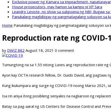
Exclusive power ng Kamara sa impeachment, napatunayan 
House prosecutors, may hamon sa kampo ni VP Sara
Leandro Leviste, no show sa subpoena ng NBI; Bugaw sa “h
Panukalang magbibigay ng pangmatagalang solusyon sa ka
Home
Panukalang magbibigay ng pangmatagalang solusyon sa k
Reproduction rate ng COVID-1
by
DWIZ 882
August 18, 2021
0 comment
Tumungtong na sa 1.55 nitong Lunes ang reproduction rate ng 
Ayon kay OCTA research fellow, Dr. Guido David, ang pagtaas ng
Kung ikukumpara ang surge ng COVID-19 noong Marso 2021, sina
Isa rin aniya itong posibleng senyales na nagkaroon ng replacem
Batay sa pag-aaral ng US Centers for Disease Control and Preve