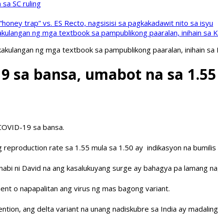
sa SC ruling
oney trap” vs. ES Recto, nagsisisi sa pagkakadawit nito sa isyu
kulangan ng mga textbook sa pampublikong paaralan, inihain sa 
akulangan ng mga textbook sa pampublikong paaralan, inihain sa
9 sa bansa, umabot na sa 1.55
COVID-19 sa bansa.
 reproduction rate sa 1.55 mula sa 1.50 ay indikasyon na bumili
bi ni David na ang kasalukuyang surge ay bahagya pa lamang nag
ent o napapalitan ang virus ng mas bagong variant.
ntion, ang delta variant na unang nadiskubre sa India ay madalin