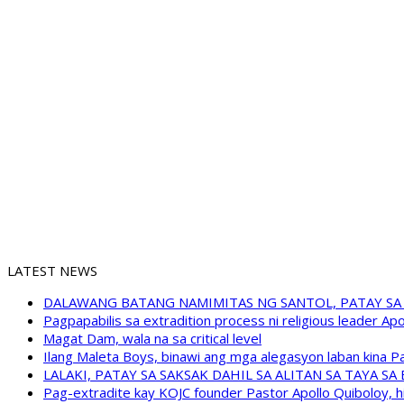
LATEST NEWS
DALAWANG BATANG NAMIMITAS NG SANTOL, PATAY SA
Pagpapabilis sa extradition process ni religious leader A
Magat Dam, wala na sa critical level
Ilang Maleta Boys, binawi ang mga alegasyon laban kina
LALAKI, PATAY SA SAKSAK DAHIL SA ALITAN SA TAYA S
Pag-extradite kay KOJC founder Pastor Apollo Quiboloy, hi