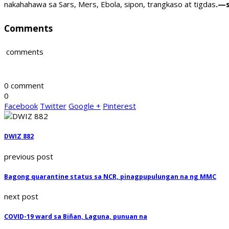
nakahahawa sa Sars, Mers, Ebola, sipon, trangkaso at tigdas
.—s
Comments
comments
0 comment
0
Facebook
Twitter
Google +
Pinterest
DWIZ 882
previous post
Bagong quarantine status sa NCR, pinagpupulungan na ng MMC
next post
COVID-19 ward sa Biñan, Laguna, punuan na