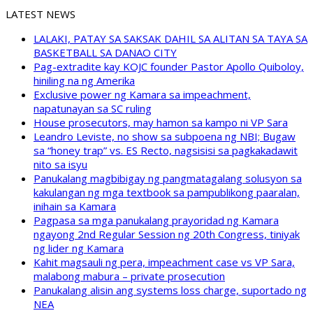
LATEST NEWS
LALAKI, PATAY SA SAKSAK DAHIL SA ALITAN SA TAYA SA
BASKETBALL SA DANAO CITY
Pag-extradite kay KOJC founder Pastor Apollo Quiboloy,
hiniling na ng Amerika
Exclusive power ng Kamara sa impeachment,
napatunayan sa SC ruling
House prosecutors, may hamon sa kampo ni VP Sara
Leandro Leviste, no show sa subpoena ng NBI; Bugaw
sa “honey trap” vs. ES Recto, nagsisisi sa pagkakadawit
nito sa isyu
Panukalang magbibigay ng pangmatagalang solusyon sa
kakulangan ng mga textbook sa pampublikong paaralan,
inihain sa Kamara
Pagpasa sa mga panukalang prayoridad ng Kamara
ngayong 2nd Regular Session ng 20th Congress, tiniyak
ng lider ng Kamara
Kahit magsauli ng pera, impeachment case vs VP Sara,
malabong mabura – private prosecution
Panukalang alisin ang systems loss charge, suportado ng
NEA