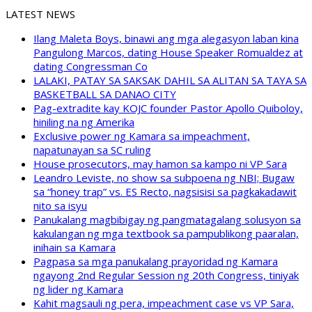
LATEST NEWS
Ilang Maleta Boys, binawi ang mga alegasyon laban kina
Pangulong Marcos, dating House Speaker Romualdez at
dating Congressman Co
LALAKI, PATAY SA SAKSAK DAHIL SA ALITAN SA TAYA SA
BASKETBALL SA DANAO CITY
Pag-extradite kay KOJC founder Pastor Apollo Quiboloy,
hiniling na ng Amerika
Exclusive power ng Kamara sa impeachment,
napatunayan sa SC ruling
House prosecutors, may hamon sa kampo ni VP Sara
Leandro Leviste, no show sa subpoena ng NBI; Bugaw
sa “honey trap” vs. ES Recto, nagsisisi sa pagkakadawit
nito sa isyu
Panukalang magbibigay ng pangmatagalang solusyon sa
kakulangan ng mga textbook sa pampublikong paaralan,
inihain sa Kamara
Pagpasa sa mga panukalang prayoridad ng Kamara
ngayong 2nd Regular Session ng 20th Congress, tiniyak
ng lider ng Kamara
Kahit magsauli ng pera, impeachment case vs VP Sara,