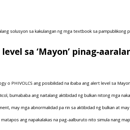
ang solusyon sa kakulangan ng mga textbook sa pampublikong paa
t level sa ‘Mayon’ pinag-aarala
logy o PHIVOLCS ang posibilidad na ibaba ang alert level sa Mayon
icol, bumababa ang naitalang aktibidad ng bulkan nitong mga naka
ment, may mga abnormalidad pa rin sa aktibidad ng bulkan at may 
22 matapos ang napakalakas na pag-aalburuto nito simula nang m