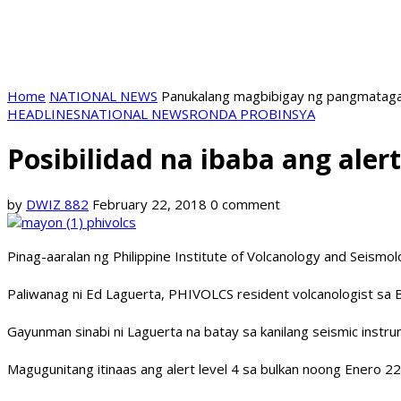
Home
NATIONAL NEWS
Panukalang magbibigay ng pangmatagal
HEADLINES
NATIONAL NEWS
RONDA PROBINSYA
Posibilidad na ibaba ang aler
by
DWIZ 882
February 22, 2018
0 comment
Pinag-aaralan ng Philippine Institute of Volcanology and Seismo
Paliwanag ni Ed Laguerta, PHIVOLCS resident volcanologist sa B
Gayunman sinabi ni Laguerta na batay sa kanilang seismic instru
Magugunitang itinaas ang alert level 4 sa bulkan noong Enero 