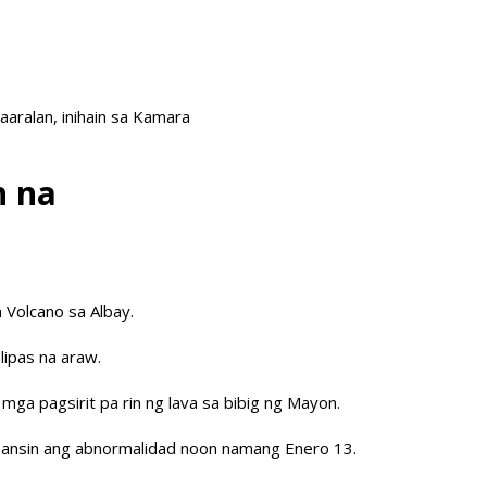
ralan, inihain sa Kamara
n na
 Volcano sa Albay.
lipas na araw.
mga pagsirit pa rin ng lava sa bibig ng Mayon.
apansin ang abnormalidad noon namang Enero 13.