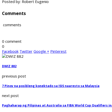
Posted by: Robert Eugenio
Comments
comments
0 comment
0
Facebook
Twitter
Google +
Pinterest
DWIZ 882
previous post
7 Pinoy na posibleng konektado sa ISIS naaresto sa Malaysia
next post
Paghaharap ng Pilipinas at Australia sa FIBA World Cup Qualifiers 