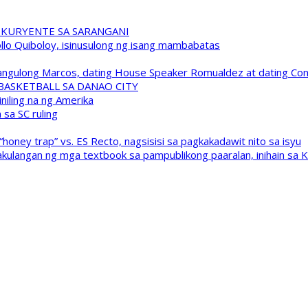
 KURYENTE SA SARANGANI
pollo Quiboloy, isinusulong ng isang mambabatas
 Pangulong Marcos, dating House Speaker Romualdez at dating C
A BASKETBALL SA DANAO CITY
niling na ng Amerika
sa SC ruling
oney trap” vs. ES Recto, nagsisisi sa pagkakadawit nito sa isyu
kulangan ng mga textbook sa pampublikong paaralan, inihain sa 