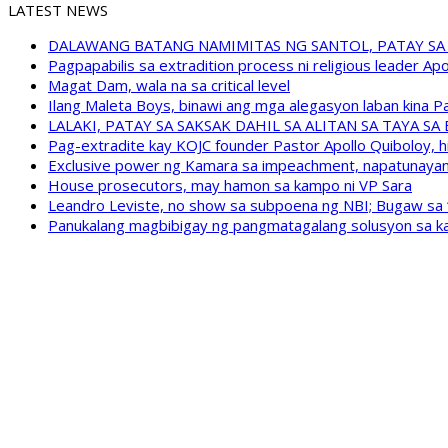
LATEST NEWS
DALAWANG BATANG NAMIMITAS NG SANTOL, PATAY SA
Pagpapabilis sa extradition process ni religious leader A
Magat Dam, wala na sa critical level
Ilang Maleta Boys, binawi ang mga alegasyon laban kina
LALAKI, PATAY SA SAKSAK DAHIL SA ALITAN SA TAYA S
Pag-extradite kay KOJC founder Pastor Apollo Quiboloy, hi
Exclusive power ng Kamara sa impeachment, napatunayan 
House prosecutors, may hamon sa kampo ni VP Sara
Leandro Leviste, no show sa subpoena ng NBI; Bugaw sa “h
Panukalang magbibigay ng pangmatagalang solusyon sa ka