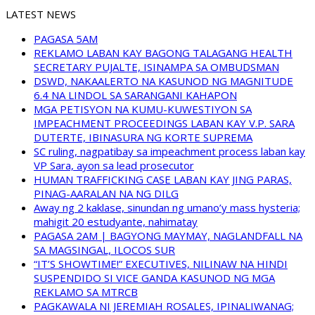
LATEST NEWS
PAGASA 5AM
REKLAMO LABAN KAY BAGONG TALAGANG HEALTH
SECRETARY PUJALTE, ISINAMPA SA OMBUDSMAN
DSWD, NAKAALERTO NA KASUNOD NG MAGNITUDE
6.4 NA LINDOL SA SARANGANI KAHAPON
MGA PETISYON NA KUMU-KUWESTIYON SA
IMPEACHMENT PROCEEDINGS LABAN KAY V.P. SARA
DUTERTE, IBINASURA NG KORTE SUPREMA
SC ruling, nagpatibay sa impeachment process laban kay
VP Sara, ayon sa lead prosecutor
HUMAN TRAFFICKING CASE LABAN KAY JING PARAS,
PINAG-AARALAN NA NG DILG
Away ng 2 kaklase, sinundan ng umano’y mass hysteria;
mahigit 20 estudyante, nahimatay
PAGASA 2AM | BAGYONG MAYMAY, NAGLANDFALL NA
SA MAGSINGAL, ILOCOS SUR
“IT’S SHOWTIME!” EXECUTIVES, NILINAW NA HINDI
SUSPENDIDO SI VICE GANDA KASUNOD NG MGA
REKLAMO SA MTRCB
PAGKAWALA NI JEREMIAH ROSALES, IPINALIWANAG;