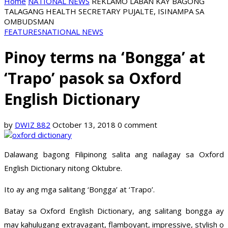
Home
NATIONAL NEWS
REKLAMO LABAN KAY BAGONG
TALAGANG HEALTH SECRETARY PUJALTE, ISINAMPA SA
OMBUDSMAN
FEATURES
NATIONAL NEWS
Pinoy terms na ‘Bongga’ at
‘Trapo’ pasok sa Oxford
English Dictionary
by
DWIZ 882
October 13, 2018
0 comment
Dalawang bagong Filipinong salita ang nailagay sa Oxford
English Dictionary nitong Oktubre.
Ito ay ang mga salitang ‘Bongga’ at ‘Trapo’.
Batay sa Oxford English Dictionary, ang salitang bongga ay
may kahulugang extravagant, flamboyant, impressive, stylish o