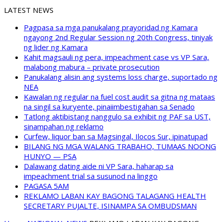
LATEST NEWS
Pagpasa sa mga panukalang prayoridad ng Kamara
ngayong 2nd Regular Session ng 20th Congress, tiniyak
ng lider ng Kamara
Kahit magsauli ng pera, impeachment case vs VP Sara,
malabong mabura – private prosecution
Panukalang alisin ang systems loss charge, suportado ng
NEA
Kawalan ng regular na fuel cost audit sa gitna ng mataas
na singil sa kuryente, pinaiimbestigahan sa Senado
Tatlong aktibistang nanggulo sa exhibit ng PAF sa UST,
sinampahan ng reklamo
Curfew, liquor ban sa Magsingal, Ilocos Sur, ipinatupad
BILANG NG MGA WALANG TRABAHO, TUMAAS NOONG
HUNYO — PSA
Dalawang dating aide ni VP Sara, haharap sa
impeachment trial sa susunod na linggo
PAGASA 5AM
REKLAMO LABAN KAY BAGONG TALAGANG HEALTH
SECRETARY PUJALTE, ISINAMPA SA OMBUDSMAN