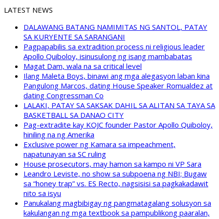
LATEST NEWS
DALAWANG BATANG NAMIMITAS NG SANTOL, PATAY
SA KURYENTE SA SARANGANI
Pagpapabilis sa extradition process ni religious leader
Apollo Quiboloy, isinusulong ng isang mambabatas
Magat Dam, wala na sa critical level
Ilang Maleta Boys, binawi ang mga alegasyon laban kina
Pangulong Marcos, dating House Speaker Romualdez at
dating Congressman Co
LALAKI, PATAY SA SAKSAK DAHIL SA ALITAN SA TAYA SA
BASKETBALL SA DANAO CITY
Pag-extradite kay KOJC founder Pastor Apollo Quiboloy,
hiniling na ng Amerika
Exclusive power ng Kamara sa impeachment,
napatunayan sa SC ruling
House prosecutors, may hamon sa kampo ni VP Sara
Leandro Leviste, no show sa subpoena ng NBI; Bugaw
sa “honey trap” vs. ES Recto, nagsisisi sa pagkakadawit
nito sa isyu
Panukalang magbibigay ng pangmatagalang solusyon sa
kakulangan ng mga textbook sa pampublikong paaralan,