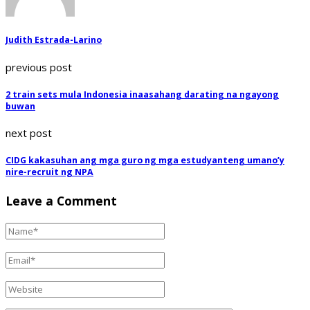
Judith Estrada-Larino
previous post
2 train sets mula Indonesia inaasahang darating na ngayong
buwan
next post
CIDG kakasuhan ang mga guro ng mga estudyanteng umano’y
nire-recruit ng NPA
Leave a Comment