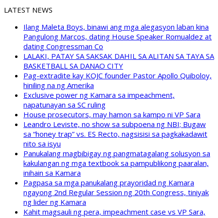
LATEST NEWS
Ilang Maleta Boys, binawi ang mga alegasyon laban kina
Pangulong Marcos, dating House Speaker Romualdez at
dating Congressman Co
LALAKI, PATAY SA SAKSAK DAHIL SA ALITAN SA TAYA SA
BASKETBALL SA DANAO CITY
Pag-extradite kay KOJC founder Pastor Apollo Quiboloy,
hiniling na ng Amerika
Exclusive power ng Kamara sa impeachment,
napatunayan sa SC ruling
House prosecutors, may hamon sa kampo ni VP Sara
Leandro Leviste, no show sa subpoena ng NBI; Bugaw
sa “honey trap” vs. ES Recto, nagsisisi sa pagkakadawit
nito sa isyu
Panukalang magbibigay ng pangmatagalang solusyon sa
kakulangan ng mga textbook sa pampublikong paaralan,
inihain sa Kamara
Pagpasa sa mga panukalang prayoridad ng Kamara
ngayong 2nd Regular Session ng 20th Congress, tiniyak
ng lider ng Kamara
Kahit magsauli ng pera, impeachment case vs VP Sara,