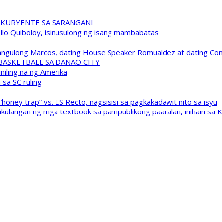
 KURYENTE SA SARANGANI
pollo Quiboloy, isinusulong ng isang mambabatas
 Pangulong Marcos, dating House Speaker Romualdez at dating C
A BASKETBALL SA DANAO CITY
niling na ng Amerika
sa SC ruling
oney trap” vs. ES Recto, nagsisisi sa pagkakadawit nito sa isyu
kulangan ng mga textbook sa pampublikong paaralan, inihain sa 