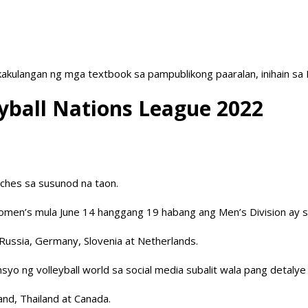
akulangan ng mga textbook sa pampublikong paaralan, inihain sa
eyball Nations League 2022
tches sa susunod na taon.
 Women’s mula June 14 hanggang 19 habang ang Men’s Division ay 
 Russia, Germany, Slovenia at Netherlands.
syo ng volleyball world sa social media subalit wala pang detalye
and, Thailand at Canada.