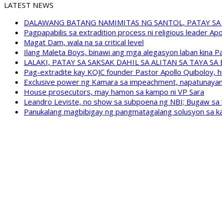
LATEST NEWS
DALAWANG BATANG NAMIMITAS NG SANTOL, PATAY SA
Pagpapabilis sa extradition process ni religious leader A
Magat Dam, wala na sa critical level
Ilang Maleta Boys, binawi ang mga alegasyon laban kina
LALAKI, PATAY SA SAKSAK DAHIL SA ALITAN SA TAYA S
Pag-extradite kay KOJC founder Pastor Apollo Quiboloy, hi
Exclusive power ng Kamara sa impeachment, napatunayan 
House prosecutors, may hamon sa kampo ni VP Sara
Leandro Leviste, no show sa subpoena ng NBI; Bugaw sa “h
Panukalang magbibigay ng pangmatagalang solusyon sa ka