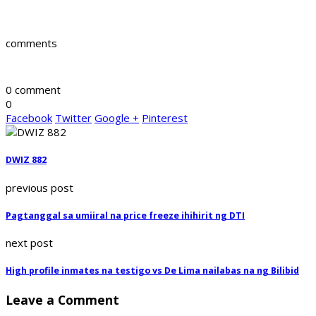
comments
0 comment
0
Facebook
Twitter
Google +
Pinterest
DWIZ 882
previous post
Pagtanggal sa umiiral na price freeze ihihirit ng DTI
next post
High profile inmates na testigo vs De Lima nailabas na ng Bilibid
Leave a Comment