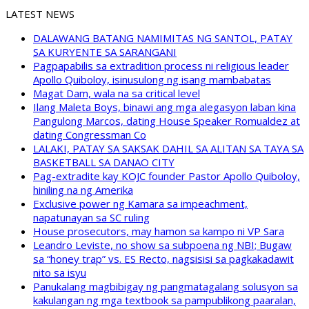
LATEST NEWS
DALAWANG BATANG NAMIMITAS NG SANTOL, PATAY
SA KURYENTE SA SARANGANI
Pagpapabilis sa extradition process ni religious leader
Apollo Quiboloy, isinusulong ng isang mambabatas
Magat Dam, wala na sa critical level
Ilang Maleta Boys, binawi ang mga alegasyon laban kina
Pangulong Marcos, dating House Speaker Romualdez at
dating Congressman Co
LALAKI, PATAY SA SAKSAK DAHIL SA ALITAN SA TAYA SA
BASKETBALL SA DANAO CITY
Pag-extradite kay KOJC founder Pastor Apollo Quiboloy,
hiniling na ng Amerika
Exclusive power ng Kamara sa impeachment,
napatunayan sa SC ruling
House prosecutors, may hamon sa kampo ni VP Sara
Leandro Leviste, no show sa subpoena ng NBI; Bugaw
sa “honey trap” vs. ES Recto, nagsisisi sa pagkakadawit
nito sa isyu
Panukalang magbibigay ng pangmatagalang solusyon sa
kakulangan ng mga textbook sa pampublikong paaralan,