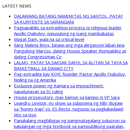
LATEST NEWS
DALAWANG BATANG NAMIMITAS NG SANTOL, PATAY
SA KURYENTE SA SARANGANI
Pagpapabilis sa extradition process ni religious leader
Apollo Quiboloy, isinusulong ng isang mambabatas
Magat Dam, wala na sa critical level
Ilang Maleta Boys, binawi ang mga alegasyon laban kina
Pangulong Marcos, dating House Speaker Romualdez at
dating Congressman Co
LALAKI, PATAY SA SAKSAK DAHIL SA ALITAN SA TAYA SA
BASKETBALL SA DANAO CITY
Pag-extradite kay KOJC founder Pastor Apollo Quiboloy,
hiniling na ng Amerika
Exclusive power ng Kamara sa impeachment,
napatunayan sa SC ruling
House prosecutors, may hamon sa kampo ni VP Sara
Leandro Leviste, no show sa subpoena ng NBI; Bugaw
sa “honey trap” vs. ES Recto, nagsisisi sa pagkakadawit
nito sa isyu
Panukalang magbibigay ng pangmatagalang solusyon sa
kakulangan ng mga textbook sa pampublikong paaralan,