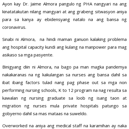
Ayon kay Dr. Jaime Almora pangulo ng PHA nangyari na ang
kinatatakutan nilang mangyari at ang grabeng sitwasyon aniya
para sa kanya ay ebidensyang natalo na ang bansa ng
coronavirus.
Sinabi ni Almora, na hindi maman ganuon kalaking problema
ang hospital capacity kundi ang kulang na manpower para mag
asikaso sa mga pasyente.
Binigyang diin ni Almora, na bago pa man magka pandemya
nakakaranas na ng kakulangan sa nurses ang bansa dahil sa
ibat ibang factors tulad nang pag phase out sa mga non
performing nursing schools, K to 12 program na nag resulta sa
kawalan ng nursing graduate sa loob ng isang taon at
migration ng nurses mula private hospitals patungo sa
gobyerno dahil sa mas mataas na suweldo.
Overworked na aniya ang medical staff na karamihan ay naka