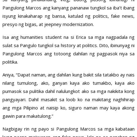
Pangulong Marcos ang kanyang pananaw tungkol sa iba’t ibang
isyung kinakaharap ng bansa, katulad ng politics, fake news,
presyo ng bigas, at jeepney modernization.
Isa ang humanities student na si Erica sa mga nagpadala ng
sulat sa Pangulo tungkol sa history at politics. Dito, ibinunyag ni
Pangulong Marcos ang totoong dahilan ng pagpasok niya sa
politika.
Aniya, “Dapat naman, ang dahilan kung bakit sila tatakbo ay nais
nilang tumulong, ako, ganyan kaya ako tumakbo, kaya ako
pumasok sa pulitika dahil nalulungkot ako sa mga nakikita kong
pangyayari. Dahil masakit sa loob ko na makitang naghihirap
ang mga Pilipino at naisip ko, siguro naman may kaya akong
gawin para makatulong.”
Nagbigay rin ng payo si Pangulong Marcos sa mga kabataan