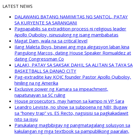
LATEST NEWS
DALAWANG BATANG NAMIMITAS NG SANTOL, PATAY
SA KURYENTE SA SARANGANI
Pagpapabilis sa extradition process ni religious leader
Apollo Quiboloy, isinusulong ng isang mambabatas
Magat Dam, wala na sa critical level
Ilang Maleta Boys, binawi ang mga alegasyon laban kina
Pangulong Marcos, dating House Speaker Romualdez at
dating Congressman Co
LALAKI, PATAY SA SAKSAK DAHIL SA ALITAN SA TAYA SA
BASKETBALL SA DANAO CITY
Pag-extradite kay KOJC founder Pastor Apollo Quiboloy,
hiniling na ng Amerika
Exclusive power ng Kamara sa impeachment,
napatunayan sa SC ruling
House prosecutors, may hamon sa kampo ni VP Sara
Leandro Leviste, no show sa subpoena ng NBI; Bugaw
sa “honey trap” vs. ES Recto, nagsisisi sa pagkakadawit
nito sa isyu
Panukalang magbibigay ng pangmatagalang solusyon sa
kakulangan ng mga textbook sa pampublikong paaralan,