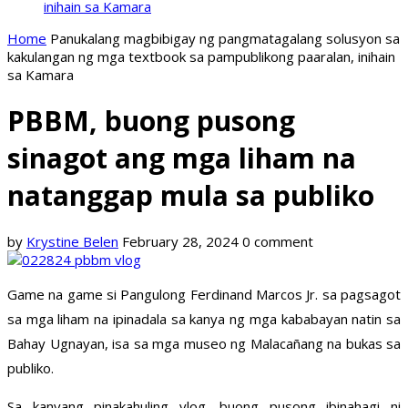
inihain sa Kamara
Home
Panukalang magbibigay ng pangmatagalang solusyon sa
kakulangan ng mga textbook sa pampublikong paaralan, inihain
sa Kamara
PBBM, buong pusong
sinagot ang mga liham na
natanggap mula sa publiko
by
Krystine Belen
February 28, 2024
0 comment
Game na game si Pangulong Ferdinand Marcos Jr. sa pagsagot
sa mga liham na ipinadala sa kanya ng mga kababayan natin sa
Bahay Ugnayan, isa sa mga museo ng Malacañang na bukas sa
publiko.
Sa kanyang pinakahuling vlog, buong pusong ibinahagi ni