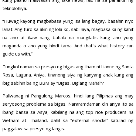
kung paano maiiwasan ang fake news, lalo na sa panahon ng
teknolohiya.
“Huwag kayong magbabasa yung isa lang bagay, basahin niyo
lahat. Ang turo sa akin ng lola ko, sabi niya, magbasa ka ng kahit
na ano at ikaw nang bahala na mangilatis kung ano yung
maganda o ano yung hindi tama. And that’s what history can
guide us with.”
Tungkol naman sa presyo ng bigas ang liham ni Lianne ng Santa
Rosa, Laguna. Aniya, tinanong siya ng kanyang anak kung ang
ibig sabihin ba ng BBM ay “Bigas, Biglang Mahal”?
Paliwanag ni Pangulong Marcos, hindi lang Pilipinas ang may
seryosong problema sa bigas. Nararamdaman din aniya ito sa
ibang bansa sa Asya, kabilang na ang top rice producers na
Vietnam at Thailand, dahil sa “external shocks” katulad ng
paggalaw sa presyo ng langis.