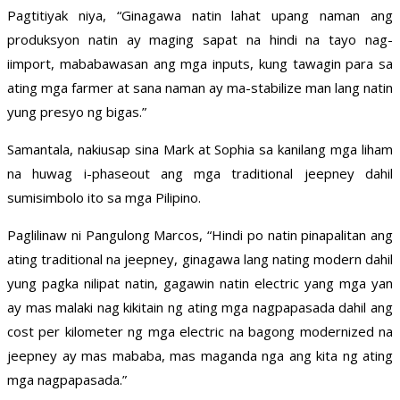
Pagtitiyak niya, “Ginagawa natin lahat upang naman ang
produksyon natin ay maging sapat na hindi na tayo nag-
iimport, mababawasan ang mga inputs, kung tawagin para sa
ating mga farmer at sana naman ay ma-stabilize man lang natin
yung presyo ng bigas.”
Samantala, nakiusap sina Mark at Sophia sa kanilang mga liham
na huwag i-phaseout ang mga traditional jeepney dahil
sumisimbolo ito sa mga Pilipino.
Paglilinaw ni Pangulong Marcos, “Hindi po natin pinapalitan ang
ating traditional na jeepney, ginagawa lang nating modern dahil
yung pagka nilipat natin, gagawin natin electric yang mga yan
ay mas malaki nag kikitain ng ating mga nagpapasada dahil ang
cost per kilometer ng mga electric na bagong modernized na
jeepney ay mas mababa, mas maganda nga ang kita ng ating
mga nagpapasada.”