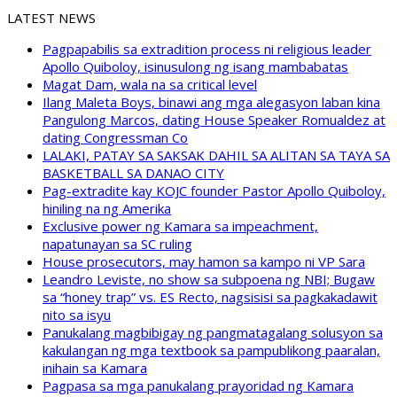
LATEST NEWS
Pagpapabilis sa extradition process ni religious leader
Apollo Quiboloy, isinusulong ng isang mambabatas
Magat Dam, wala na sa critical level
Ilang Maleta Boys, binawi ang mga alegasyon laban kina
Pangulong Marcos, dating House Speaker Romualdez at
dating Congressman Co
LALAKI, PATAY SA SAKSAK DAHIL SA ALITAN SA TAYA SA
BASKETBALL SA DANAO CITY
Pag-extradite kay KOJC founder Pastor Apollo Quiboloy,
hiniling na ng Amerika
Exclusive power ng Kamara sa impeachment,
napatunayan sa SC ruling
House prosecutors, may hamon sa kampo ni VP Sara
Leandro Leviste, no show sa subpoena ng NBI; Bugaw
sa “honey trap” vs. ES Recto, nagsisisi sa pagkakadawit
nito sa isyu
Panukalang magbibigay ng pangmatagalang solusyon sa
kakulangan ng mga textbook sa pampublikong paaralan,
inihain sa Kamara
Pagpasa sa mga panukalang prayoridad ng Kamara