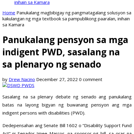
inihain sa Kamara
Home
Panukalang magbibigay ng pangmatagalang solusyon sa
kakulangan ng mga textbook sa pampublikong paaralan, inihain
sa Kamara
Panukalang pensyon sa mga
indigent PWD, sasalang na
sa plenaryo ng senado
by
Drew Nacino
December 27, 2022
0 comment
Sasalang na sa plenary debate ng senado ang panukalang
batas na layong bigyan ng buwanang pensyon ang mga
indigent persons with disabilities (PWD).
Dedepensahan ang Senate Bill 1602 o “Disability Support Fund
Act” ni Senador Imee Marcos, na sponsor ng bill, sa oras na