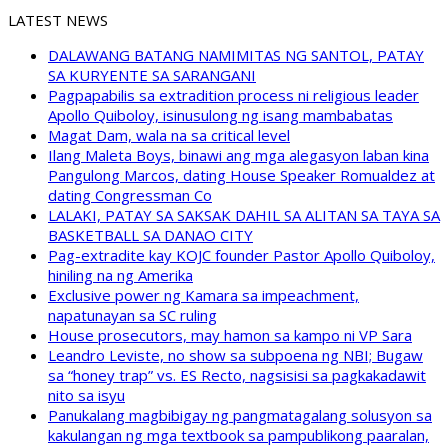
LATEST NEWS
DALAWANG BATANG NAMIMITAS NG SANTOL, PATAY
SA KURYENTE SA SARANGANI
Pagpapabilis sa extradition process ni religious leader
Apollo Quiboloy, isinusulong ng isang mambabatas
Magat Dam, wala na sa critical level
Ilang Maleta Boys, binawi ang mga alegasyon laban kina
Pangulong Marcos, dating House Speaker Romualdez at
dating Congressman Co
LALAKI, PATAY SA SAKSAK DAHIL SA ALITAN SA TAYA SA
BASKETBALL SA DANAO CITY
Pag-extradite kay KOJC founder Pastor Apollo Quiboloy,
hiniling na ng Amerika
Exclusive power ng Kamara sa impeachment,
napatunayan sa SC ruling
House prosecutors, may hamon sa kampo ni VP Sara
Leandro Leviste, no show sa subpoena ng NBI; Bugaw
sa “honey trap” vs. ES Recto, nagsisisi sa pagkakadawit
nito sa isyu
Panukalang magbibigay ng pangmatagalang solusyon sa
kakulangan ng mga textbook sa pampublikong paaralan,