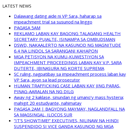
LATEST NEWS
Dalawang dating aide ni VP Sara, haharap sa
impeachment trial sa susunod na linggo
PAGASA 5AM
REKLAMO LABAN KAY BAGONG TALAGANG HEALTH
SECRETARY PUJALTE, ISINAMPA SA OMBUDSMAN
DSWD, NAKAALERTO NA KASUNOD NG MAGNITUDE
6.4 NA LINDOL SA SARANGANI KAHAPON
MGA PETISYON NA KUMU-KUWESTIYON SA
IMPEACHMENT PROCEEDINGS LABAN KAY V.P. SARA
DUTERTE, IBINASURA NG KORTE SUPREMA
SC ruling, nagpatibay sa impeachment process laban kay
VP Sara, ayon sa lead prosecutor
HUMAN TRAFFICKING CASE LABAN KAY JING PARAS,
PINAG-AARALAN NA NG DILG
Away ng 2 kaklase, sinundan ng umano’y mass hysteria;
mahigit 20 estudyante, nahimatay
PAGASA 2AM | BAGYONG MAYMAY, NAGLANDFALL NA
SA MAGSINGAL, ILOCOS SUR
“IT’S SHOWTIME!” EXECUTIVES, NILINAW NA HINDI
SUSPENDIDO SI VICE GANDA KASUNOD NG MGA