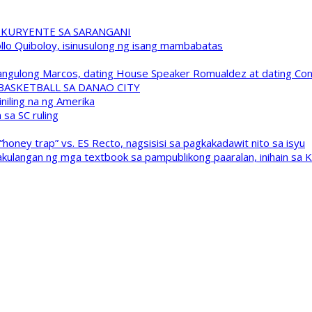
 KURYENTE SA SARANGANI
pollo Quiboloy, isinusulong ng isang mambabatas
 Pangulong Marcos, dating House Speaker Romualdez at dating C
A BASKETBALL SA DANAO CITY
niling na ng Amerika
sa SC ruling
oney trap” vs. ES Recto, nagsisisi sa pagkakadawit nito sa isyu
kulangan ng mga textbook sa pampublikong paaralan, inihain sa 