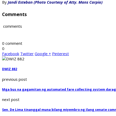
By
Jandi Esteban (Photo Courtesy of Atty. Mans Carpio)
Comments
comments
0 comment
0
Facebook
Twitter
Google +
Pinterest
DWIZ 882
previous post
Mga bus na gagamitan ng automated fare collecting system dara
next post
Sen. De Lima tinanggal muna bilang miyembro ng ilang senate com