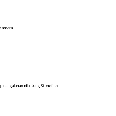
 Kamara
inangalanan nila itong Stonefish.