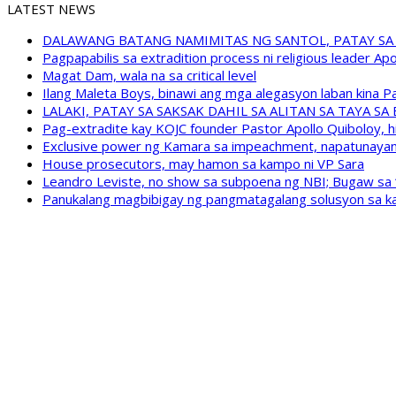
LATEST NEWS
DALAWANG BATANG NAMIMITAS NG SANTOL, PATAY SA
Pagpapabilis sa extradition process ni religious leader A
Magat Dam, wala na sa critical level
Ilang Maleta Boys, binawi ang mga alegasyon laban kina
LALAKI, PATAY SA SAKSAK DAHIL SA ALITAN SA TAYA S
Pag-extradite kay KOJC founder Pastor Apollo Quiboloy, hi
Exclusive power ng Kamara sa impeachment, napatunayan 
House prosecutors, may hamon sa kampo ni VP Sara
Leandro Leviste, no show sa subpoena ng NBI; Bugaw sa “h
Panukalang magbibigay ng pangmatagalang solusyon sa ka