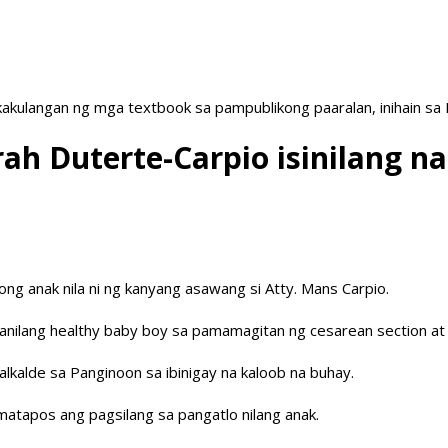
akulangan ng mga textbook sa pampublikong paaralan, inihain sa
ah Duterte-Carpio isinilang na
ong anak nila ni ng kanyang asawang si Atty. Mans Carpio.
 kanilang healthy baby boy sa pamamagitan ng cesarean section at p
kalde sa Panginoon sa ibinigay na kaloob na buhay.
atapos ang pagsilang sa pangatlo nilang anak.