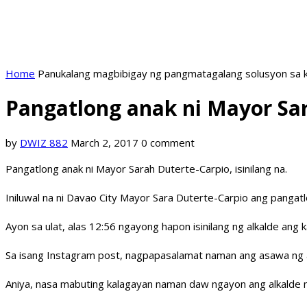
Home
Panukalang magbibigay ng pangmatagalang solusyon sa k
Pangatlong anak ni Mayor Sar
by
DWIZ 882
March 2, 2017
0 comment
Pangatlong anak ni Mayor Sarah Duterte-Carpio, isinilang na.
Iniluwal na ni Davao City Mayor Sara Duterte-Carpio ang pangatl
Ayon sa ulat, alas 12:56 ngayong hapon isinilang ng alkalde ang
Sa isang Instagram post, nagpapasalamat naman ang asawa ng al
Aniya, nasa mabuting kalagayan naman daw ngayon ang alkalde m