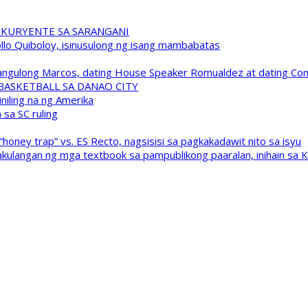
 KURYENTE SA SARANGANI
pollo Quiboloy, isinusulong ng isang mambabatas
 Pangulong Marcos, dating House Speaker Romualdez at dating C
A BASKETBALL SA DANAO CITY
niling na ng Amerika
sa SC ruling
oney trap” vs. ES Recto, nagsisisi sa pagkakadawit nito sa isyu
kulangan ng mga textbook sa pampublikong paaralan, inihain sa 