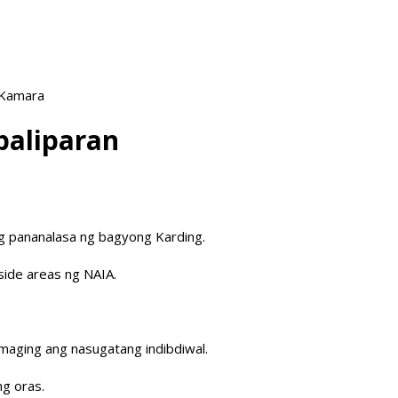
 Kamara
paliparan
 ng pananalasa ng bagyong Karding.
side areas ng NAIA.
maging ang nasugatang indibdiwal.
ng oras.