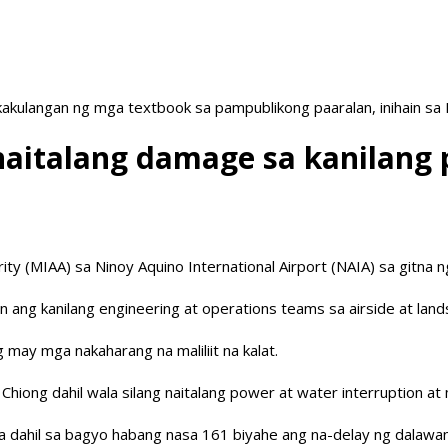
akulangan ng mga textbook sa pampublikong paaralan, inihain sa
italang damage sa kanilang 
ity (MIAA) sa Ninoy Aquino International Airport (NAIA) sa gitna
ang kanilang engineering at operations teams sa airside at land
may mga nakaharang na maliliit na kalat.
ong dahil wala silang naitalang power at water interruption at 
la dahil sa bagyo habang nasa 161 biyahe ang na-delay ng dalawa