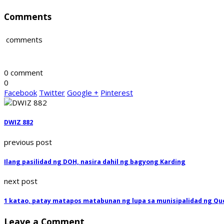
Comments
comments
0 comment
0
Facebook
Twitter
Google +
Pinterest
DWIZ 882
previous post
Ilang pasilidad ng DOH, nasira dahil ng bagyong Karding
next post
1 katao, patay matapos matabunan ng lupa sa munisipalidad ng Qu
Leave a Comment