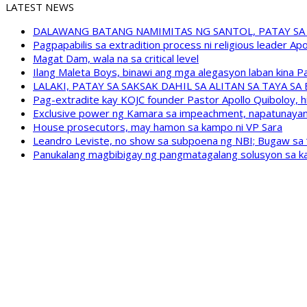
LATEST NEWS
DALAWANG BATANG NAMIMITAS NG SANTOL, PATAY SA
Pagpapabilis sa extradition process ni religious leader A
Magat Dam, wala na sa critical level
Ilang Maleta Boys, binawi ang mga alegasyon laban kina
LALAKI, PATAY SA SAKSAK DAHIL SA ALITAN SA TAYA S
Pag-extradite kay KOJC founder Pastor Apollo Quiboloy, hi
Exclusive power ng Kamara sa impeachment, napatunayan 
House prosecutors, may hamon sa kampo ni VP Sara
Leandro Leviste, no show sa subpoena ng NBI; Bugaw sa “h
Panukalang magbibigay ng pangmatagalang solusyon sa ka