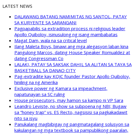
LATEST NEWS
DALAWANG BATANG NAMIMITAS NG SANTOL, PATAY
SA KURYENTE SA SARANGANI
Pagpapabilis sa extradition process ni religious leader
Apollo Quiboloy, isinusulong ng isang mambabatas
Magat Dam, wala na sa critical level
Ilang Maleta Boys, binawi ang mga alegasyon laban kina
Pangulong Marcos, dating House Speaker Romualdez at
dating Congressman Co
LALAKI, PATAY SA SAKSAK DAHIL SA ALITAN SA TAYA SA
BASKETBALL SA DANAO CITY
Pag-extradite kay KOJC founder Pastor Apollo Quiboloy,
hiniling na ng Amerika
Exclusive power ng Kamara sa impeachment,
napatunayan sa SC ruling
House prosecutors, may hamon sa kampo ni VP Sara
Leandro Leviste, no show sa subpoena ng NBI; Bugaw
sa “honey trap” vs. ES Recto, nagsisisi sa pagkakadawit
nito sa isyu
Panukalang magbibigay ng pangmatagalang solusyon sa
kakulangan ng mga textbook sa pampublikong paaralan,