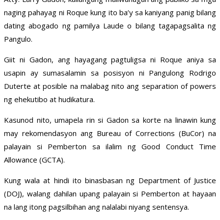
naging pahayag ni Roque kung ito ba’y sa kaniyang panig bilang
dating abogado ng pamilya Laude o bilang tagapagsalita ng
Pangulo.
Giit ni Gadon, ang hayagang pagtuligsa ni Roque aniya sa
usapin ay sumasalamin sa posisyon ni Pangulong Rodrigo
Duterte at posible na malabag nito ang separation of powers
ng ehekutibo at hudikatura.
Kasunod nito, umapela rin si Gadon sa korte na linawin kung
may rekomendasyon ang Bureau of Corrections (BuCor) na
palayain si Pemberton sa ilalim ng Good Conduct Time
Allowance (GCTA).
Kung wala at hindi ito binasbasan ng Department of Justice
(DOJ), walang dahilan upang palayain si Pemberton at hayaan
na lang itong pagsilbihan ang nalalabi niyang sentensya.