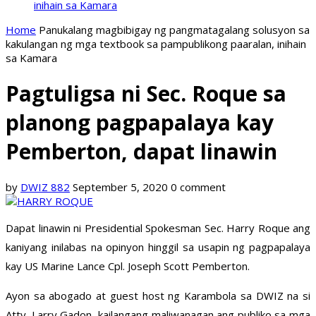
inihain sa Kamara
Home
Panukalang magbibigay ng pangmatagalang solusyon sa
kakulangan ng mga textbook sa pampublikong paaralan, inihain
sa Kamara
Pagtuligsa ni Sec. Roque sa
planong pagpapalaya kay
Pemberton, dapat linawin
by
DWIZ 882
September 5, 2020
0 comment
Dapat linawin ni Presidential Spokesman Sec. Harry Roque ang
kaniyang inilabas na opinyon hinggil sa usapin ng pagpapalaya
kay US Marine Lance Cpl. Joseph Scott Pemberton.
Ayon sa abogado at guest host ng Karambola sa DWIZ na si
Atty. Larry Gadon, kailangang maliwanagan ang publiko sa mga